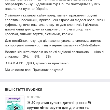
операторів ринку. Відділення Укр Пошти знаходяться у всіх
населених пунктах України.
У літньому каталозі сайту представлені практичні і зручні
спортивні босоніжки, прикрашені стразами моделі босоніжок і
туфель, дитяче текстильне взуття для хлопчиків і дівчаток,
дитячі капці для дому та садочку, літні легкі спортивні
кросівки, пляжне взуття, в'єтнамки, крокси.
Для постійних покупців діє накопичувальна система знижок
по програмі лояльності від інтернет магазину «Style-Baby».
Велика кількість товарів на сайті виділені позначкою ― ціна зі
знижкою― 3%, ― 5%, ― 7%.
З НАМИ ВИГІДНО, зручно та практично!
Ми чекаємо вас! Приємних покупок!
Інші статті рубрики
06.05.2025
🌞 20 причин купити дитячі крокси 👣 —
зручне літнє взуття для дівчаток та