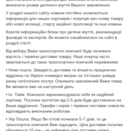
визначити розмір дитячого взуття Вашого замовлення.
У розділі нашого сайту новини постійно оновлюється
інформація для наших партнерів і покупців про появу товару
або нової колекції, старту акційної пропозиції та інші новини.
Короткі інформаційні блоки про дитяче взуття, рекомендації
фахівців та експертів. Ви можете ознайомитися на сайті в
розділі статті.
Від вибору Вами транспортної компанії буде залежати
вартість і терміни доставки товару. Наші покупці часто
звертаються до таких транспортних компаній перевізників:
• Нова пошта. Швидкість доставки та кількість працюючих
відділень по Україні очевидно виграє на тлі інших гравців
ринку логістичних послуг. Отримати замовлений Вами товар
Ви зможете вже на наступний день.
• Ін- Тайм. Компанія зарекомендувала себе як надійний
партнер. Посилка протягом від 2-5 днів буде доставлена ​​на
Ваше відділення. Тарифи і сервіс і терміни поставки повністю
відповідають виконаним роботам.
• Укр Пошта. Якщо Ви готові почекати 5-7 днів, то це
транспортна компанія Вам підходить. Ціна доставки посилки
обходиться 10 грн.- це найнижча ціна доставки серед