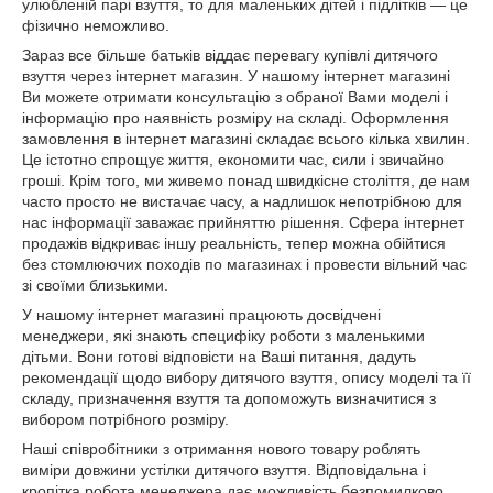
улюбленій парі взуття, то для маленьких дітей і підлітків ― це
фізично неможливо.
Зараз все більше батьків віддає перевагу купівлі дитячого
взуття через інтернет магазин. У нашому інтернет магазині
Ви можете отримати консультацію з обраної Вами моделі і
інформацію про наявність розміру на складі. Оформлення
замовлення в інтернет магазині складає всього кілька хвилин.
Це істотно спрощує життя, економити час, сили і звичайно
гроші. Крім того, ми живемо понад швидкісне століття, де нам
часто просто не вистачає часу, а надлишок непотрібною для
нас інформації заважає прийняттю рішення. Сфера інтернет
продажів відкриває іншу реальність, тепер можна обійтися
без стомлюючих походів по магазинах і провести вільний час
зі своїми близькими.
У нашому інтернет магазині працюють досвідчені
менеджери, які знають специфіку роботи з маленькими
дітьми. Вони готові відповісти на Ваші питання, дадуть
рекомендації щодо вибору дитячого взуття, опису моделі та її
складу, призначення взуття та допоможуть визначитися з
вибором потрібного розміру.
Наші співробітники з отримання нового товару роблять
виміри довжини устілки дитячого взуття. Відповідальна і
кропітка робота менеджера дає можливість безпомилково