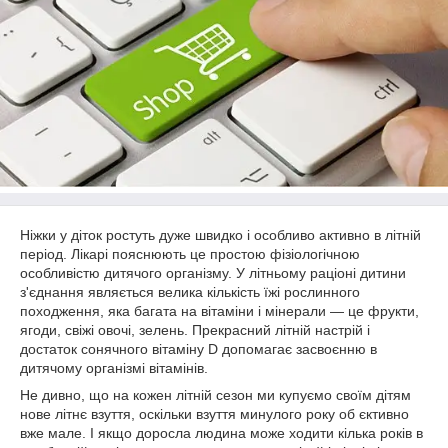
Ніжки у діток ростуть дуже швидко і особливо активно в літній
період. Лікарі пояснюють це простою фізіологічною
особливістю дитячого організму. У літньому раціоні дитини
з'єднання являється велика кількість їжі рослинного
походження, яка багата на вітаміни і мінерали ― це фрукти,
ягоди, свіжі овочі, зелень. Прекрасний літній настрій і
достаток сонячного вітаміну D допомагає засвоєнню в
дитячому організмі вітамінів.
Не дивно, що на кожен літній сезон ми купуємо своїм дітям
нове літнє взуття, оскільки взуття минулого року об єктивно
вже мале. І якщо доросла людина може ходити кілька років в