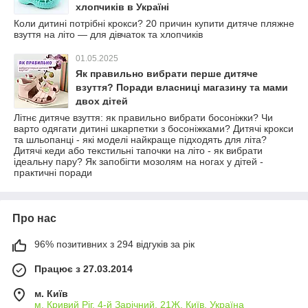
хлопчиків в Україні
Коли дитині потрібні крокси? 20 причин купити дитяче пляжне
взуття на літо — для дівчаток та хлопчиків
01.05.2025
Як правильно вибрати перше дитяче
взуття? Поради власниці магазину та мами
двох дітей
Літнє дитяче взуття: як правильно вибрати босоніжки? Чи
варто одягати дитині шкарпетки з босоніжками? Дитячі крокси
та шльопанці - які моделі найкраще підходять для літа?
Дитячі кеди або текстильні тапочки на літо - як вибрати
ідеальну пару? Як запобігти мозолям на ногах у дітей -
практичні поради
Про нас
96% позитивних з 294 відгуків за рік
Працює з 27.03.2014
м. Київ
м. Кривий Ріг, 4-й Зарічний, 21Ж, Київ, Україна