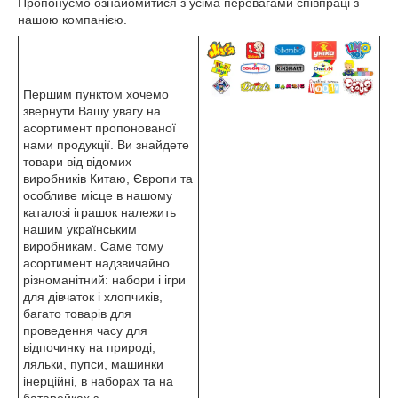
Пропонуємо ознайомитися з усіма перевагами співпраці з
нашою компанією.
Першим пунктом хочемо
звернути Вашу увагу на
асортимент пропонованої
нами продукції. Ви знайдете
товари від відомих
виробників Китаю, Європи та
особливе місце в нашому
каталозі іграшок належить
нашим українським
виробникам. Саме тому
асортимент надзвичайно
різноманітний: набори і ігри
для дівчаток і хлопчиків,
багато товарів для
проведення часу для
відпочинку на природі,
ляльки, пупси, машинки
інерційні, в наборах та на