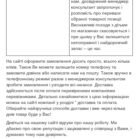
нам, досвідчений менеджер
консультант запропонує і
розповість про переваги
обраної товарної позиції.
Виснажливі походи з дітьми
по магазинах скасовуються і
при цьому у Вас залишиться
непоправної і найдорожчий
запас – це час.
На сайті оформити замовлення досить просто, всього кілька
кліків. Також Ви можете залишити номер телефону та
замовити дзвінок або написати нам на пошту. Також зручно в
телефонному режимі разом з менеджером консультантом
зробити замовлення і узгодити всі нюанси. Доставка
здійснюється після оплати перевіреними компаніями
перевізниками. Детально ознайомитися з цією інформацією
можна на сайті компанії у розділі " доставка та оплата.
Обирайте найзручніші способи доставки і вже через кілька
днів товар буде у Вас!
Дивіться на нашому сайті відгуки про нашу роботу. Ми
дбаємо про свою репутацію і зацікавлені у співпраці з Вами, і
думаємо тому нам довіряють.