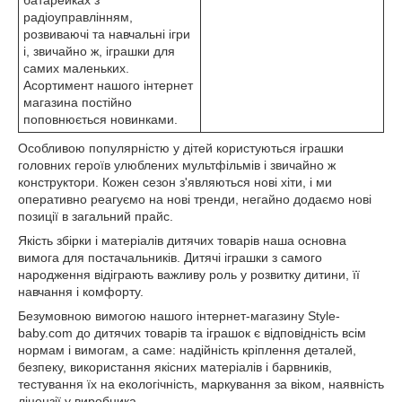
батарейках з
радіоуправлінням,
розвиваючі та навчальні ігри
і, звичайно ж, іграшки для
самих маленьких.
Асортимент нашого інтернет
магазина постійно
поповнюється новинками.
Особливою популярністю у дітей користуються іграшки
головних героїв улюблених мультфільмів і звичайно ж
конструктори. Кожен сезон з'являються нові хіти, і ми
оперативно реагуємо на нові тренди, негайно додаємо нові
позиції в загальний прайс.
Якість збірки і матеріалів дитячих товарів наша основна
вимога для постачальників. Дитячі іграшки з самого
народження відіграють важливу роль у розвитку дитини, її
навчання і комфорту.
Безумовною вимогою нашого інтернет-магазину Style-
baby.com до дитячих товарів та іграшок є відповідність всім
нормам і вимогам, а саме: надійність кріплення деталей,
безпеку, використання якісних матеріалів і барвників,
тестування їх на екологічність, маркування за віком, наявність
ліцензії у виробника.