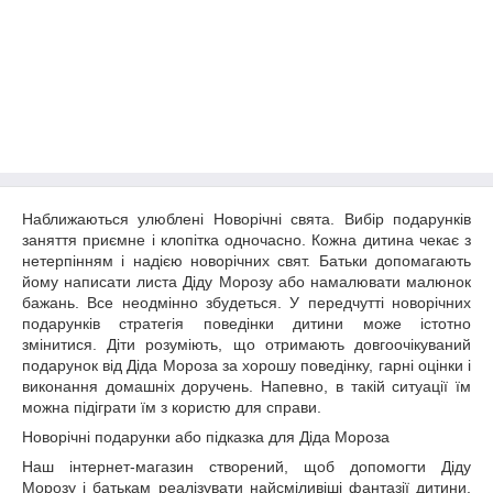
Наближаються улюблені Новорічні свята. Вибір подарунків
заняття приємне і клопітка одночасно. Кожна дитина чекає з
нетерпінням і надією новорічних свят. Батьки допомагають
йому написати листа Діду Морозу або намалювати малюнок
бажань. Все неодмінно збудеться. У передчутті новорічних
подарунків стратегія поведінки дитини може істотно
змінитися. Діти розуміють, що отримають довгоочікуваний
подарунок від Діда Мороза за хорошу поведінку, гарні оцінки і
виконання домашніх доручень. Напевно, в такій ситуації їм
можна підіграти їм з користю для справи.
Новорічні подарунки або підказка для Діда Мороза
Наш інтернет-магазин створений, щоб допомогти Діду
Морозу і батькам реалізувати найсміливіші фантазії дитини.