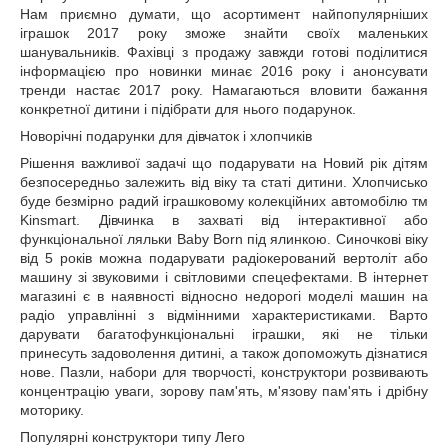
Нам приємно думати, що асортимент найпопулярніших
іграшок 2017 року зможе знайти своїх маленьких
шанувальників. Фахівці з продажу завжди готові поділитися
інформацією про новинки минає 2016 року і анонсувати
тренди настає 2017 року. Намагаються вловити бажання
конкретної дитини і підібрати для нього подарунок.
Новорічні подарунки для дівчаток і хлопчиків
Рішення важливої задачі що подарувати на Новий рік дітям
безпосередньо залежить від віку та статі дитини. Хлопчисько
буде безмірно радий іграшковому колекційних автомобілю тм
Kinsmart
. Дівчинка в захваті від інтерактивної або
функціональної ляльки
Baby
Born
під ялинкою. Синочкові віку
від 5 років можна подарувати радіокерований вертоліт або
машину зі звуковими і світловими спецефектами. В інтернет
магазині є в наявності відносно недорогі моделі машин на
радіо управлінні з відмінними характеристиками. Варто
дарувати багатофункціональні іграшки, які не тільки
принесуть задоволення дитині, а також допоможуть дізнатися
нове. Пазли, набори для творчості, конструктори розвивають
концентрацію уваги, зорову пам'ять, м'язову пам'ять і дрібну
моторику.
Популярні конструктори типу Лего