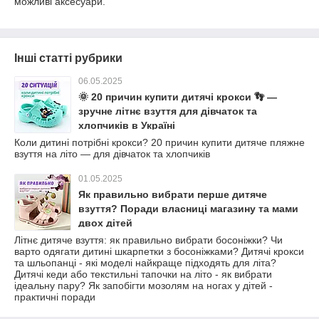
можливі аксесуари.
Інші статті рубрики
06.05.2025
🌞 20 причин купити дитячі крокси 👣 —
зручне літнє взуття для дівчаток та
хлопчиків в Україні
Коли дитині потрібні крокси? 20 причин купити дитяче пляжне
взуття на літо — для дівчаток та хлопчиків
01.05.2025
Як правильно вибрати перше дитяче
взуття? Поради власниці магазину та мами
двох дітей
Літнє дитяче взуття: як правильно вибрати босоніжки? Чи
варто одягати дитині шкарпетки з босоніжками? Дитячі крокси
та шльопанці - які моделі найкраще підходять для літа?
Дитячі кеди або текстильні тапочки на літо - як вибрати
ідеальну пару? Як запобігти мозолям на ногах у дітей -
практичні поради