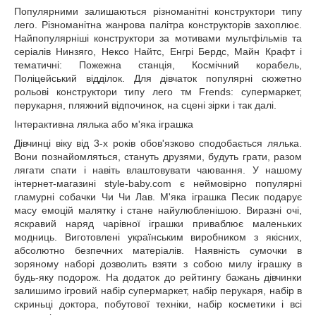
Популярними залишаються різноманітні конструктори типу
лего. Різноманітна жанрова палітра конструкторів захоплює.
Найпопулярніші конструктори за мотивами мультфільмів та
серіалів
Нинзяго, Нексо Найтс, Енгрі Бердс, Майн Крафт і
тематичні: Пожежна станція, Космічний корабель,
Поліцейський відділок. Для дівчаток популярні сюжетно
рольові конструктори типу лего тм
Frends
: супермаркет,
перукарня, пляжний відпочинок, на сцені зірки і так далі.
Інтерактивна лялька або м'яка іграшка
Дівчинці віку від 3-х років обов'язково сподобається лялька.
Вони познайомляться, стануть друзями, будуть грати, разом
лягати спати і навіть влаштовувати чаювання. У нашому
інтернет-магазині
style
-
baby
.
com
є неймовірно популярні
гламурні собачки Чи Чи Лав. М'яка іграшка Песик подарує
масу емоцій малятку і стане найулюбленішою. Виразні очі,
яскравий наряд чарівної іграшки приваблює маленьких
модниць. Виготовлені українським виробником з якісних,
абсолютно безпечних матеріалів. Наявність сумочки в
зоряному наборі дозволить взяти з собою милу іграшку в
будь-яку подорож. На додаток до рейтингу бажань дівчинки
залишимо ігровий набір супермаркет, набір перукаря, набір в
скриньці доктора, побутової техніки, набір косметики і всі