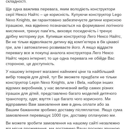
складності.
Ще одна важлива перевага, яким володіють конструктори
серії Нексо Найтс – це корисність. Купуючи конструктор Lego
Nexo Knights, ви гарантовано забезпечуєте дитини корисною
іграшкою, яка відмінно позначається на формуванні логічного
мислення, тренує пам'ять, виховує посидючість і тренує
дрібну моторику рук. Купивши конструктор Лего Нексо Найтс,
Ви не тільки відволікаєте дитину від комп'ютера в бік цікавої
гри, але і автоматично розвиваєте його. А якщо віддаєте
перевагу все ж покупці аналога конструктора Лего Нексо
Найтс через інтернет, то ще одна перевага не обійде Вас
стороною, це доступність.
У нашому інтернет магазині найнижчі ціни та найбільший
вибір товарів для дітей, тут Ви зможете придбати не тільки
конструктор Lepin Nexo Knights, але і Bela, набори інших
відомих виробників, у нас величезний вибір самих різних
іграшок для дітей, представлено багато моделей дитячого
транспорту, одяг, взуття і ще багато чого корисного. Ми
відправимо Вам замовлення вже в день оплати або за
Вашим бажанням зробимо доставку післяплатою. Якщо сума
замовлення перевищує 1000 грн, доставку оплачуємо ми.
Ви можете зробити замовлення на нашому сайті незалежно
від місця проживання, ми доставимо Вашу посилку зручною