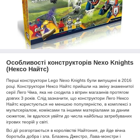
Особливості конструкторів Nexo Knights
(Нексо Найтс)
Перші конструктори Lego Nexo Knights були випущені в 2016
році. Конструктори Нексо Найтс прийшли на зміну знаменитої
серії Лего Чіма, яка не сходила з вітрин магазинів протягом
довгих 3 років. Слід зазначити, що конструктори Лего Нексо
Найтс користуються не меншою популярністю, в комплексі з
мультсеріалом, коміксами та іншими матеріалами за даним
сюжетом, їм вдалося увійти до числа найбільш затребуваних
ігрових теорій у світі.
Всі дії розгортаються в королівстві Найтония, де йде вічна
боротьба добра і зла. Блазень Джестро, Лава-монстри і