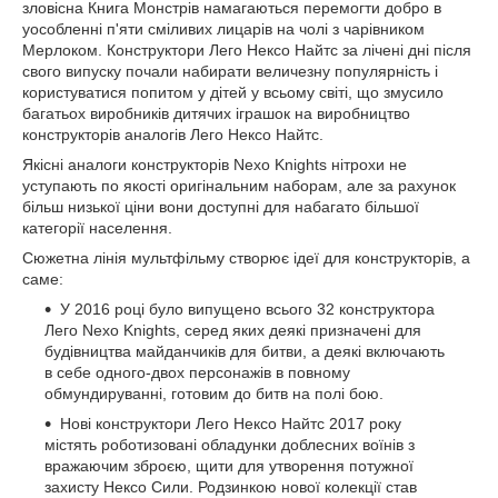
зловісна Книга Монстрів намагаються перемогти добро в
уособленні п'яти сміливих лицарів на чолі з чарівником
Мерлоком. Конструктори Лего Нексо Найтс за лічені дні після
свого випуску почали набирати величезну популярність і
користуватися попитом у дітей у всьому світі, що змусило
багатьох виробників дитячих іграшок на виробництво
конструкторів аналогів Лего Нексо Найтс.
Якісні аналоги конструкторів Nexo Knights нітрохи не
уступають по якості оригінальним наборам, але за рахунок
більш низької ціни вони доступні для набагато більшої
категорії населення.
Сюжетна лінія мультфільму створює ідеї для конструкторів, а
саме:
У 2016 році було випущено всього 32 конструктора
Лего Nexo Knights, серед яких деякі призначені для
будівництва майданчиків для битви, а деякі включають
в себе одного-двох персонажів в повному
обмундируванні, готовим до битв на полі бою.
Нові конструктори Лего Нексо Найтс 2017 року
містять роботизовані обладунки доблесних воїнів з
вражаючим зброєю, щити для утворення потужної
захисту Нексо Сили. Родзинкою нової колекції став