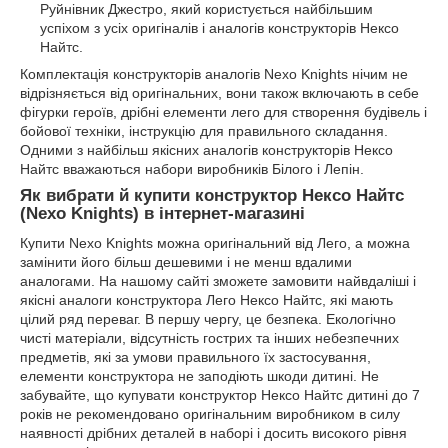
Руйнівник Джестро, який користується найбільшим
успіхом з усіх оригіналів і аналогів конструкторів Нексо
Найтс.
Комплектація конструкторів аналогів Nexo Knights нічим не
відрізняється від оригінальних, вони також включають в себе
фігурки героїв, дрібні елементи лего для створення будівель і
бойової техніки, інструкцію для правильного складання.
Одними з найбільш якісних аналогів конструкторів Нексо
Найтс вважаються набори виробників Білого і Лепін.
Як вибрати й купити конструктор Нексо Найтс
(Nexo Knights) в інтернет-магазині
Купити Nexo Knights можна оригінальний від Лего, а можна
замінити його більш дешевими і не менш вдалими
аналогами. На нашому сайті зможете замовити найвдаліші і
якісні аналоги конструктора Лего Нексо Найтс, які мають
цілий ряд переваг. В першу чергу, це безпека. Екологічно
чисті матеріали, відсутність гострих та інших небезпечних
предметів, які за умови правильного їх застосування,
елементи конструктора не заподіють шкоди дитині. Не
забувайте, що купувати конструктор Нексо Найтс дитині до 7
років не рекомендовано оригінальним виробником в силу
наявності дрібних деталей в наборі і досить високого рівня