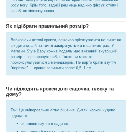
босу ногу. Крім того, задній ремінець надійно фіксує стопу і
запобігає зісковзуванню.
Як підібрати правильний розмір?
Вибираючи дитячі крокси, важливо орієнтуватися не лише на
вік дитини, а й на
точні заміри устілки
в сантиметрах. У
магазині Style Baby кожна модель має вказаний внутрішній
розмір — це спрощує вибір. Також ви можете
проконсультуватися з менеджером. Не варто брати взуття
"впритул" — краще залишити запас 0,5–1 см.
Чи підходять крокси для садочка, пляжу та
дому?
Так! Це універсальне літнє рішення. Дитячі крокси чудово
підходять:
як змінне взуття в садочок;
для пляжу (пісок не накопичується всередині);