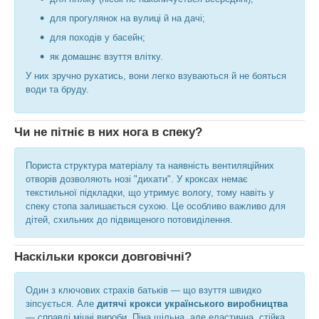
для прогулянок на вулиці й на дачі;
для походів у басейн;
як домашнє взуття влітку.
У них зручно рухатись, вони легко взуваються й не бояться
води та бруду.
Чи не пітніє в них нога в спеку?
Пориста структура матеріалу та наявність вентиляційних
отворів дозволяють нозі "дихати". У кроксах немає
текстильної підкладки, що утримує вологу, тому навіть у
спеку стопа залишається сухою. Це особливо важливо для
дітей, схильних до підвищеного потовиділення.
Наскільки крокси довговічні?
Один з ключових страхів батьків — що взуття швидко
зіпсується. Але
дитячі крокси українського виробництва
— справді міцні вироби. Піна щільна, але еластична, стійка