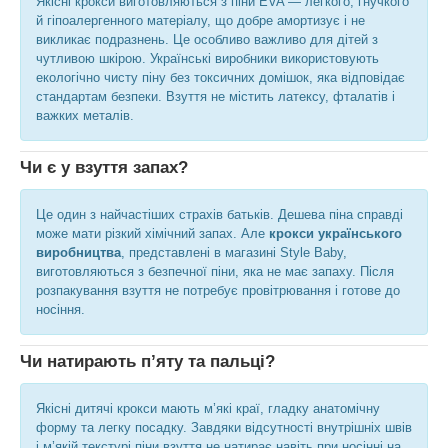
Якісні крокси виготовляються з піни EVA — легкого, гнучкого
й гіпоалергенного матеріалу, що добре амортизує і не
викликає подразнень. Це особливо важливо для дітей з
чутливою шкірою. Українські виробники використовують
екологічно чисту піну без токсичних домішок, яка відповідає
стандартам безпеки. Взуття не містить латексу, фталатів і
важких металів.
Чи є у взуття запах?
Це один з найчастіших страхів батьків. Дешева піна справді
може мати різкий хімічний запах. Але
крокси українського
виробництва
, представлені в магазині Style Baby,
виготовляються з безпечної піни, яка не має запаху. Після
розпакування взуття не потребує провітрювання і готове до
носіння.
Чи натирають п’яту та пальці?
Якісні дитячі крокси мають м’які краї, гладку анатомічну
форму та легку посадку. Завдяки відсутності внутрішніх швів
і м’якій текстурі піни взуття не натирає навіть при носінні на