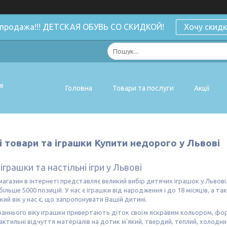
спродажа!!! ДЕТСКАЯ ОБУВЬ СО СКИДКОЙ!
Хочу скидк
ів
Головна
Товари та послуги
Акції
 товари та іграшки Купити недорого у Львові
іграшки та настільні ігри у Львові
агазин в інтернеті представляє великий вибір дитячих іграшок у Львові.
більше 5000 позицій. У нас є іграшки від народження і до 18 місяців, а та
кий вік у нас є, що запропонувати Вашій дитині.
раннього віку іграшки привертають діток своїм яскравим кольором, фо
актильні відчуття матеріалів на дотик м'який, твердий, теплий, холодн