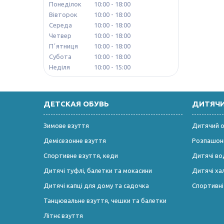
Понеділок
10:00
18:00
Вівторок
10:00
18:00
Середа
10:00
18:00
Четвер
10:00
18:00
Пʼятниця
10:00
18:00
Субота
10:00
18:00
Неділя
10:00
15:00
ДЕТСКАЯ ОБУВЬ
ДИТЯЧ
Зимове взуття
Дитячий од
Демісезонне взуття
Розпашонк
Спортивне взуття, кеди
Дитячі во
Дитячі туфлі, балетки та мокасини
Дитячі ха
Дитячі капці для дому та садочка
Спортивн
Танцювальне взуття, чешки та балетки
Літнє взуття