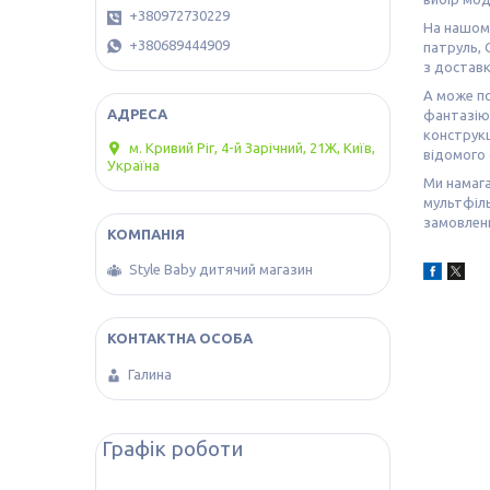
+380972730229
На нашому
+380689444909
патруль, 
з доставк
А може по
фантазію 
конструкц
м. Кривий Ріг, 4-й Зарічний, 21Ж, Київ,
відомого 
Україна
Ми намага
мультфіль
замовлен
Style Baby дитячий магазин
Галина
Графік роботи