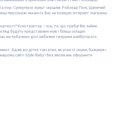
 ігор. Супергерої мульт серіалів: Робокар Полі, Щенячий
 інші персонажі чекають Вас на полицях інтернет-магазину
орчості? Конструктор – ось, те, що треба! Він займе
гляд будуть представлені нові і більш складні
й час ми побачимо досі небачені творіння майбутнього
. Адже всі дітки такі різні, як різні їх смаки, бажання і
 нашому сайті Style-Baby і без зволікань оформити