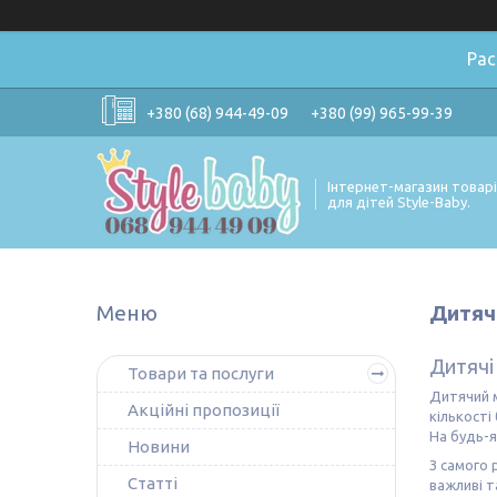
Ра
+380 (68) 944-49-09
+380 (99) 965-99-39
Інтернет-магазин товар
для дітей Style-Baby.
Дитячі
Дитячі 
Товари та послуги
Дитячий м
Акційні пропозиції
кількості 
На будь-я
Новини
З самого 
Статті
важливі т