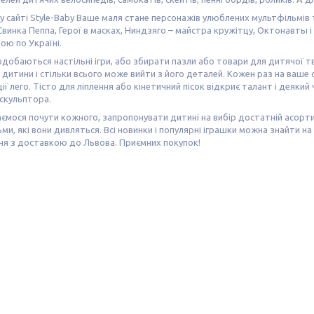
 сайті Style-Baby Ваше маля стане персонажів улюблених мультфільмів та
Свинка Пеппа, Герої в масках, Ниндзяго – майстра кружітцу, Октонавты і
ою по Україні.
добаються настільні ігри, або збирати пазли або товари для дитячої тв
дитини і стільки всього може вийти з його деталей. Кожен раз на ваше о
ії лего. Тісто для ліплення або кінетичний пісок відкриє талант і деяки
скульптора.
ємося почути кожного, запропонувати дитині на вибір достатній асортимент
ми, які вони дивляться. Всі новинки і популярні іграшки можна знайти на
ня з доставкою до Львова. Приємних покупок!