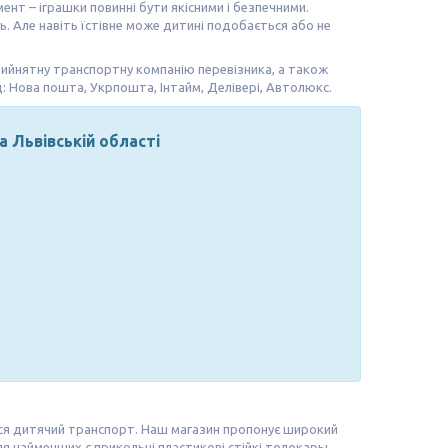
т – іграшки повинні бути якісними і безпечними.
ь. Але навіть їстівне може дитині подобається або не
ийнятну транспортну компанію перевізника, а також
: Нова пошта, Укрпошта, Інтайм, Делівері, Автолюкс.
а Львівській області
ися дитячий транспорт. Наш магазин пропонує широкий
для найменших є прикольні пластикові стійкі толокары.