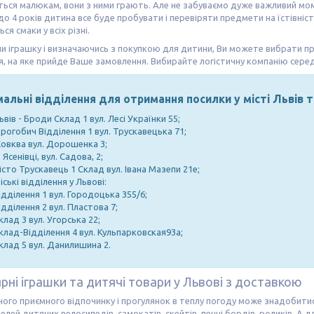
ся малюкам, вони з ними грають. Але не забуваємо дуже важливий момен
о 4 років дитина все буде пробувати і перевіряти предмети на їстівніст
я смаки у всіх різні.
 іграшку і визначаючись з покупкою для дитини, Ви можете вибрати пр
я, на яке прийде Ваше замовлення. Вибирайте логістичну компанію серед
альні відділення для отримання посилки у місті Львів т
ьвів - Броди Склад 1 вул. Лесі Українки 55;
рогобич Відділення 1 вул. Трускавецька 71;
овква вул. Дорошенка 3;
. Ясенівці, вул. Садова, 2;
істо Трускавець 1 Склад вул. Івана Мазепи 21е;
іські відділення у Львові:
ідділення 1 вул. Городоцька 355/6;
ідділення 2 вул. Пластова 7;
клад 3 вул. Угорська 22;
клад-Відділення 4 вул. Кульпарковская93а;
клад 5 вул. Данилишина 2.
рні іграшки та дитячі товари у Львові з доставкою
ного приємного відпочинку і прогулянок в теплу погоду може знадобит
елей дитячих велосипедів, самокатів, скейтів, пенні бордів, роликів. А 