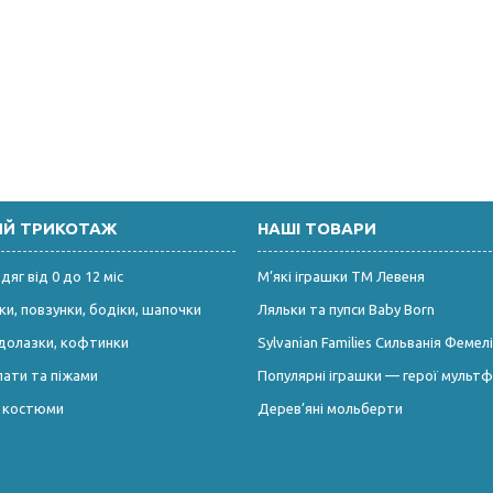
ИЙ ТРИКОТАЖ
НАШІ ТОВАРИ
яг від 0 до 12 міс
М’які іграшки ТМ Левеня
и, повзунки, бодіки, шапочки
Ляльки та пупси Baby Born
долазки, кофтинки
Sylvanian Families Сильванія Фемелі
лати та піжами
Популярні іграшки — герої мультф
і костюми
Дерев’яні мольберти