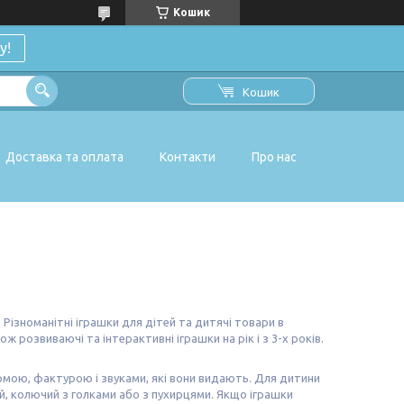
Кошик
у!
Кошик
Доставка та оплата
Контакти
Про нас
 Різноманітні іграшки для дітей та дитячі товари в
кож розвиваючі та інтерактивні іграшки на рік і з 3-х років.
рмою, фактурою і звуками, які вони видають. Для дитини
ий, колючий з голками або з пухирцями. Якщо іграшки