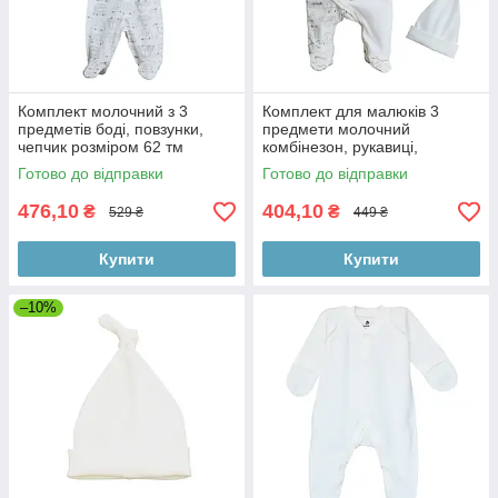
Комплект молочний з 3
Комплект для малюків 3
предметів боді, повзунки,
предмети молочний
чепчик розміром 62 тм
комбінезон, рукавиці,
MiniKin
шапочка з вузликом тм
Готово до відправки
Готово до відправки
Minikin
476,10
404,10
₴
₴
529 ₴
449 ₴
Купити
Купити
–10%