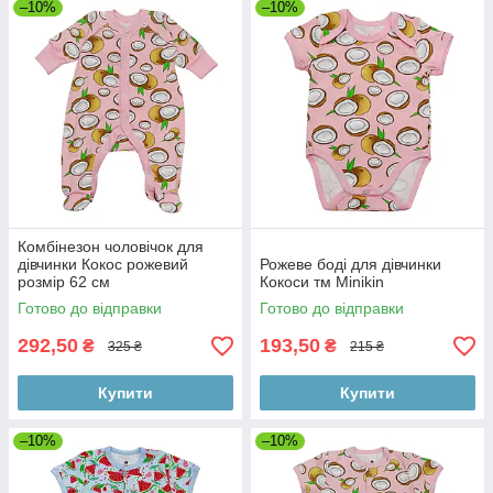
–10%
–10%
Комбінезон чоловічок для
дівчинки Кокос рожевий
Рожеве боді для дівчинки
розмір 62 см
Кокоси тм Minikin
Готово до відправки
Готово до відправки
292,50
193,50
₴
₴
325 ₴
215 ₴
Купити
Купити
–10%
–10%