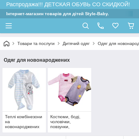
Распродажа!!! ДЕТСКАЯ ОБУВЬ СО СКИДКОЙ!
Інтернет-магазин товарів для дітей Style-Baby.
Товари та послуги
Дитячий одяг
Одяг для новонаро
Одяг для новонароджених
Теплі комбінезони
Костюми, боді,
на
чоловічки,
новонароджених
повзунки,
кофтинки для
новонароджених