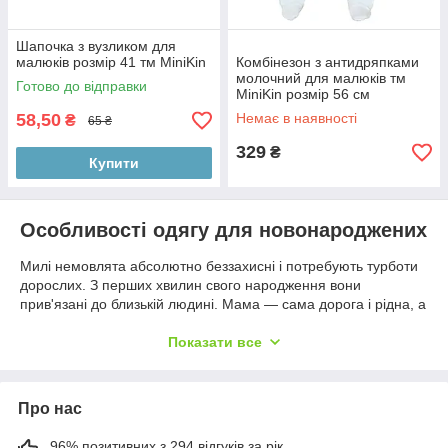
Шапочка з вузликом для
малюків розмір 41 тм MiniKin
Комбінезон з антидряпками
молочний для малюків тм
Готово до відправки
MiniKin розмір 56 см
58,50
Немає в наявності
₴
65 ₴
329
₴
Купити
Особливості одягу для новонароджених
Милі немовлята абсолютно беззахисні і потребують турботи
дорослих. З перших хвилин свого народження вони
прив'язані до близькій людині. Мама — сама дорога і рідна, а
крихітка — найголовніше і цінне диво в її житті. Ми прагнемо
дати дітям усе найкраще, якісне, щоб їм було максимально
Показати все
тепло і комфортно.
Ми можемо зігріти їх своєю увагою і дати правильну якісний
та зручний одяг для новонароджених від 0 і старших дітей до
Про нас
року. Це перші речі, які одягають немовлят. Комфортна
дитячий одяг — те, що потрібно нашим карапузам на початку
96% позитивних з 294 відгуків за рік