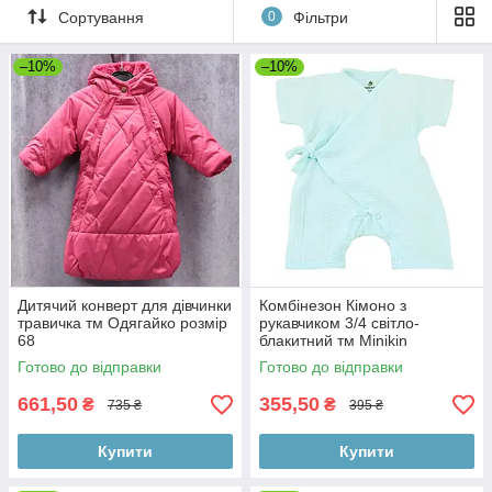
Сортування
0
Фільтри
–10%
–10%
Дитячий конверт для дівчинки
Комбінезон Кімоно з
травичка тм Одягайко розмір
рукавчиком 3/4 світло-
68
блакитний тм Minikin
Готово до відправки
Готово до відправки
661,50
355,50
₴
₴
735 ₴
395 ₴
Купити
Купити