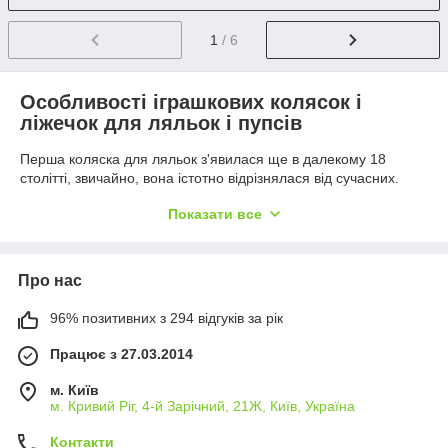
1
/ 6
Особливості іграшкових колясок і
ліжечок для ляльок і пупсів
Перша коляска для ляльок з'явилася ще в далекому 18
столітті, звичайно, вона істотно відрізнялася від сучасних.
Величезні колеса, громіздкі люльки, виконані в основному з
Показати все
дерева – мало чого спільного з нинішніми іграшками. Втім,
така ж ситуація і з ліжечками, вони з'явилися набагато
раніше, ніж власне кажучи самі ляльки. Є припущення, що
першими ліжками для ляльок служили вигини кори дерева,
Про нас
пізніше ремісники виготовляли з дерева маленькі іграшкові
ліжечка, які мали більше декоративний характер і служили
96% позитивних з 294 відгуків за рік
прикрасою в будинках знатних людей.
Працює з 27.03.2014
Але прогрес не стоїть на місці і сьогодні дитяча коляска для
ляльок є практично у кожної дитини, причому пупсами в
м. Київ
рівній мірі граються як хлопчики, так і дівчатка. Сучасні дитячі
м. Кривий Ріг, 4-й Зарічний, 21Ж, Київ, Україна
іграшкові коляски в точності імітують справжні транспортні
засоби для малюків:
Контакти