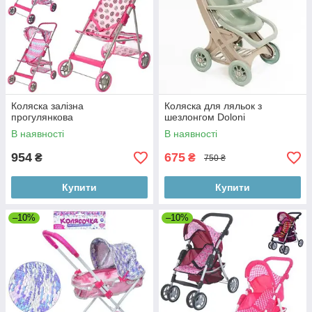
Коляска залізна
Коляска для ляльок з
прогулянкова
шезлонгом Doloni
В наявності
В наявності
954
675
₴
₴
750 ₴
Купити
Купити
–10%
–10%