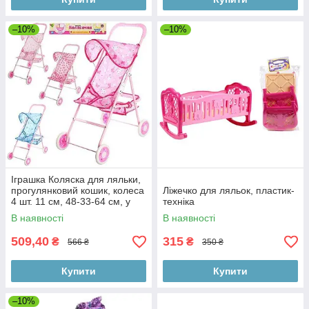
–10%
–10%
Іграшка Коляска для ляльки,
прогулянковий кошик, колеса
Ліжечко для ляльок, пластик-
4 шт. 11 см, 48-33-64 см, у
техніка
кульці, 60-32-7 см
В наявності
В наявності
509,40
315
₴
₴
566 ₴
350 ₴
Купити
Купити
–10%