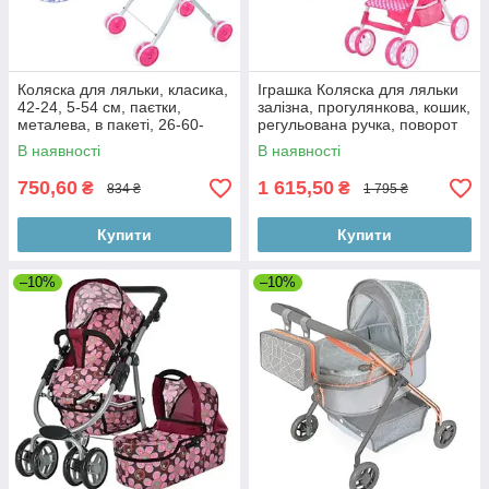
Коляска для ляльки, класика,
Іграшка Коляска для ляльки
42-24, 5-54 см, паєтки,
залізна, прогулянкова, кошик,
металева, в пакеті, 26-60-
регульована ручка, поворот
10см
В наявності
В наявності
750,60
1 615,50
₴
₴
834 ₴
1 795 ₴
Купити
Купити
–10%
–10%