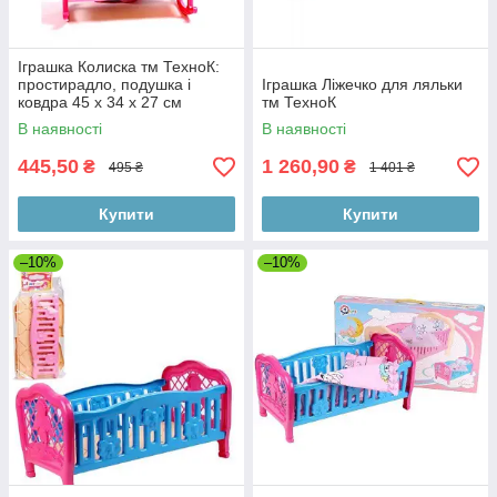
Іграшка Колиска тм ТехноК:
простирадло, подушка і
Іграшка Ліжечко для ляльки
ковдра 45 х 34 х 27 см
тм ТехноК
В наявності
В наявності
445,50
1 260,90
₴
₴
495 ₴
1 401 ₴
Купити
Купити
–10%
–10%