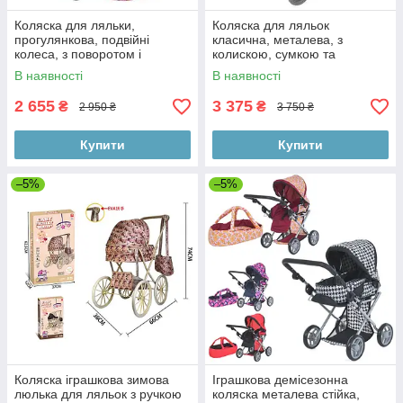
Коляска для ляльки,
Коляска для ляльок
прогулянкова, подвійні
класична, металева, з
колеса, з поворотом і
колискою, сумкою та
кошиком, у коробці
кошиком, у коробці
В наявності
В наявності
2 655
3 375
₴
₴
2 950 ₴
3 750 ₴
Купити
Купити
–5%
–5%
Коляска іграшкова зимова
Іграшкова демісезонна
люлька для ляльок з ручкою
коляска металева стійка,