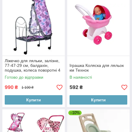
Ліжечко для ляльки, залізне,
77-47-29 см, балдахін,
Іграшка Коляска для ляльок
подушка, колеса поворотні 4
км Технок
шт.
Готово до відправки
В наявності
990
592
₴
₴
1 100 ₴
Купити
Купити
–10%