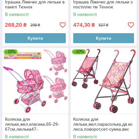
Іграшка Ліжечко для ляльки в
Іграшка Ліжечко для ляльки з
пакеті Технок
постіллю тм Технок
В наявності
В наявності
268,20
474,30
₴
₴
298 ₴
527 ₴
Купити
Купити
–10%
–10%
Коляска для
Коляска для
ляльки,жел,класика,65-29-
ляльки,жел,парасолька,дв.ко
67см,люлька47-
леса,поворот,сет-сумка,вис
25см,складна,3вида,в
до ручки53см, 64-13-12см
В наявності
В наявності