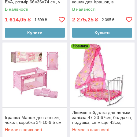
EVA, розмір 66×36×74 см, у
кошик для іграшок, в
коробці 37×12×62,7 см
пакованні 36-44,5-15 см
В наявності
В наявності
1 614,05
2 275,25
₴
₴
1 699 ₴
2 395 ₴
Купити
Купити
Новинка
Ліжечко гойдалка для ляльки
Іграшка Манеж для ляльки,
залізна 47-33-67см, балдахін,
чохол, коробка 34-10-9,5 см
подушка, сп.місце 43см,
33,5-47-5,5 см
Немає в наявності
Немає в наявності