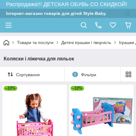
Распродажа!!! ДЕТСКАЯ ОБУВЬ СО СКИДКОЙ!
Інтернет-магазин товарів для дітей Style-Baby.
Товари та послуги
Дитячі іграшки і творчість
Іграшки 
Коляски і ліжечка для ляльок
Сортування
0
Фільтри
–10%
–10%