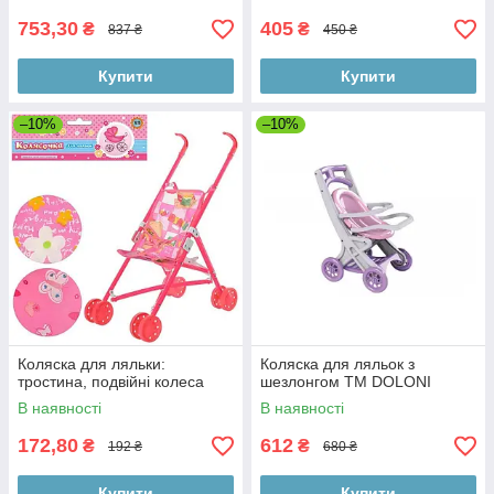
кульку,35-68-10с
753,30
405
₴
₴
837 ₴
450 ₴
Купити
Купити
–10%
–10%
Коляска для ляльки:
Коляска для ляльок з
тростина, подвійні колеса
шезлонгом ТМ DOLONI
В наявності
В наявності
172,80
612
₴
₴
192 ₴
680 ₴
Купити
Купити