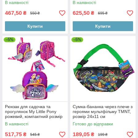
35×20×43 см
В наявності
В наявності
467,50
625,50
₴
₴
550 ₴
695 ₴
Купити
Купити
–5%
–5%
Рюкзак для садочка та
Сумка-бананка через плече з
прогулянок My Little Pony
героями мультфільму TMNT,
рожевий, компактний розмір
розмір 24х11 см
28х24х13 см
В наявності
Готово до відправки
517,75
189,05
₴
₴
545 ₴
199 ₴