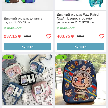
Дитячий рюкзак Paw Patrol
Дитячий рюкзак дитині в
Скай і Еверест, розмір
садок 33*27*9см
рюкзака — 24*10*28 см
В наявності
В наявності
237,15
403,75
₴
₴
279 ₴
425 ₴
Купити
Купити
–14%
–19%