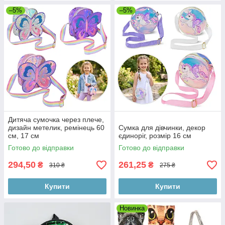
–5%
–5%
Дитяча сумочка через плече,
дизайн метелик, ремінець 60
Сумка для дівчинки, декор
см, 17 см
єдиноріг, розмір 16 см
Готово до відправки
Готово до відправки
294,50
261,25
₴
₴
310 ₴
275 ₴
Купити
Купити
Новинка