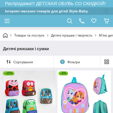
Распродажа!!! ДЕТСКАЯ ОБУВЬ СО СКИДКОЙ!
Інтернет-магазин товарів для дітей Style-Baby.
Товари та послуги
Дитячі іграшки і творчість
М'які ди
Дитячі рюкзаки і сумки
Сортування
0
Фільтри
–15%
–5%