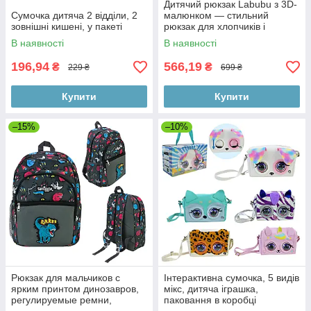
Дитячий рюкзак Labubu з 3D-
Сумочка дитяча 2 відділи, 2
малюнком — стильний
зовнішні кишені, у пакеті
рюкзак для хлопчиків і
дівчаток
В наявності
В наявності
196,94
566,19
₴
₴
229 ₴
699 ₴
Купити
Купити
–15%
–10%
Рюкзак для мальчиков с
Інтерактивна сумочка, 5 видів
ярким принтом динозавров,
мікс, дитяча іграшка,
регулируемые ремни,
паковання в коробці