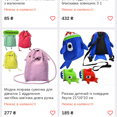
з малюнком
блискавка зовнішніх 3 1
внутрішня кишеня
Немає в наявності
Немає в наявності
85
432
₴
₴
Новинка
Модна яскрава сумочка для
дівчаток 1 відділення
Рюкзак дитячий із повідцем
застібка-зав'язка довга ручка
Акула 21*16*10 см
22-19-6 см
Немає в наявності
Немає в наявності
277
185
₴
₴