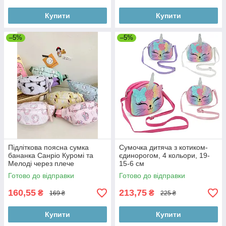
Купити
Купити
–5%
–5%
Підліткова поясна сумка
Сумочка дитяча з котиком-
бананка Санріо Куромі та
єдинорогом, 4 кольори, 19-
Мелоді через плече
15-6 см
Готово до відправки
Готово до відправки
160,55
213,75
₴
₴
169 ₴
225 ₴
Купити
Купити