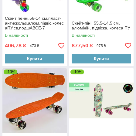
Скейт пенні,56-14 см,пласт-
антискольз,алюм.підвіс,колес
Скейт-піні, 55,5-14,5 см,
аПУ,св,подшАВСЕ-7
алюміній, підвіска, колеса ПУ
В наявності
В наявності
406,78
877,50
₴
₴
473 ₴
975 ₴
Купити
Купити
–10%
–10%