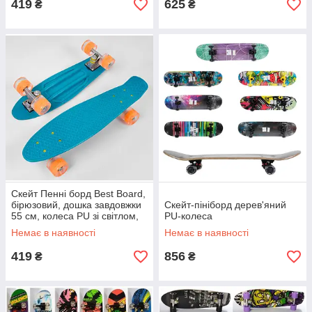
419
625
₴
₴
Скейт Пенні борд Best Board,
бірюзовий, дошка завдовжки
Скейт-пініборд дерев'яний
55 см, колеса PU зі світлом,
PU-колеса
діаметр 6 см
Немає в наявності
Немає в наявності
419
856
₴
₴