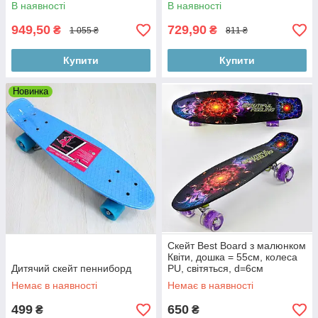
В наявності
В наявності
949,50
729,90
₴
₴
1 055 ₴
811 ₴
Купити
Купити
Новинка
Скейт Best Board з малюнком
Квіти, дошка = 55см, колеса
Дитячий скейт пенниборд
PU, світяться, d=6см
Немає в наявності
Немає в наявності
499
650
₴
₴