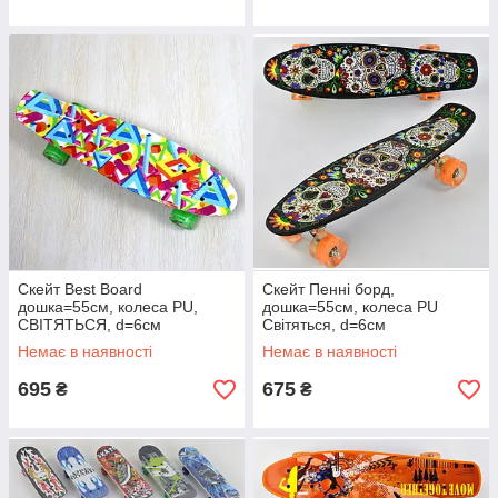
Скейт Best Board
Скейт Пенні борд,
дошка=55см, колеса PU,
дошка=55см, колеса PU
СВІТЯТЬСЯ, d=6см
Світяться, d=6см
Немає в наявності
Немає в наявності
695
675
₴
₴