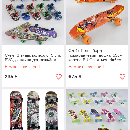
Скейт Пенні борд
Скейт 8 видів, колесо d=5 cm,
помаранчевий, дошка=55см,
PVC, довжина дошки=43см
колеса PU Світяться, d=6см
Немає в наявності
Немає в наявності
235
675
₴
₴