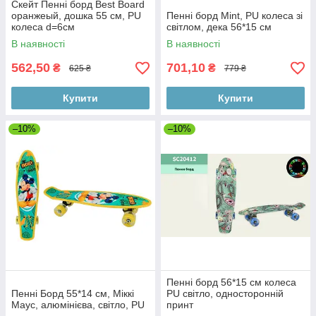
Скейт Пенні борд Best Board
оранжеый, дошка 55 см, PU
Пенні борд Mint, PU колеса зі
колеса d=6см
світлом, дека 56*15 см
В наявності
В наявності
562,50
701,10
₴
₴
625 ₴
779 ₴
Купити
Купити
–10%
–10%
Пенні борд 56*15 см колеса
Пенні Борд 55*14 см, Міккі
PU світло, односторонній
Маус, алюмінієва, світло, PU
принт