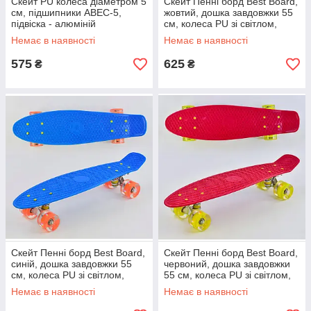
Скейт PU колеса діаметром 5
Скейт Пенні борд Best Board,
см, підшипники ABEC-5,
жовтий, дошка завдовжки 55
підвіска - алюміній
см, колеса PU зі світлом,
діаметр 6 см
Немає в наявності
Немає в наявності
575
625
₴
₴
Скейт Пенні борд Best Board,
Скейт Пенні борд Best Board,
синій, дошка завдовжки 55
червоний, дошка завдовжки
см, колеса PU зі світлом,
55 см, колеса PU зі світлом,
діаметр 6 см
діаметр 6 см
Немає в наявності
Немає в наявності