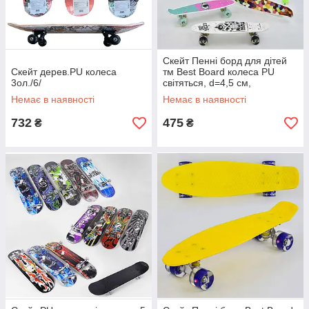
Скейт Пенні борд для дітей
Скейт дерев.PU колеса
тм Best Board колеса PU
3ол./6/
світяться, d=4,5 см,
дошка=55 см
Немає в наявності
Немає в наявності
732
475
₴
₴