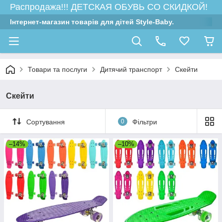
Распродажа!!! ДЕТСКАЯ ОБУВЬ СО СКИДКОЙ!
Інтернет-магазин товарів для дітей Style-Baby.
Товари та послуги
Дитячий транспорт
Скейти
Скейти
Сортування
0
Фільтри
–14%
–10%