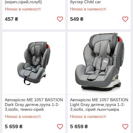
(корич,сірий,голуб)
бустер Child car
seat(черв,синій,коичн,сірий)
Немає в наявності
Немає в наявності
457
549
₴
₴
Автокрісло ME 1057 BASTION
Автокрісло ME 1057 BASTION
Dark Gray дитяче,група 1-2-
Light Gray дитяче,група 1-2-
3,isofix, темно-сірий
3,isofix, сірий льон+шкіра
льон+шкіра
Немає в наявності
Немає в наявності
5 659
5 659
₴
₴