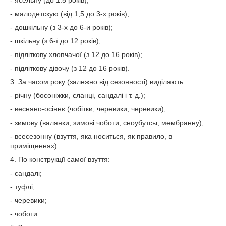
- ясельну (до 1.5 років);
- малодетскую (від 1,5 до 3-х років);
- дошкільну (з 3-х до 6-и років);
- шкільну (з 6-ї до 12 років);
- підліткову хлопчачої (з 12 до 16 років);
- підліткову дівочу (з 12 до 16 років).
3. За часом року (залежно від сезонності) виділяють:
- річну (босоніжки, сланці, сандалі і т. д.);
- весняно-осіннє (чобітки, черевики, черевики);
- зимову (валянки, зимові чоботи, сноубутсы, мембранну);
- всесезонну (взуття, яка носиться, як правило, в
приміщеннях).
4. По конструкції самої взуття:
- сандалі;
- туфлі;
- черевики;
- чоботи.