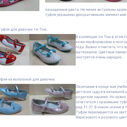
насыщенные цвета. Не менее актуальны круп
туфли украшены декоративными элементами 
туфли для девочки тм Том.
В коллекции тм Том в этом 
кожи перфорирован и поэтом
года. Важно отметить, что 
материалов. Цветные лакиро
смотрятся очень нарядно.
фли на выпускной для девочки.
Окончание в конце мая учеб
детском саду и в начальной
родители заранее. Но нужно
сочетаться с красивыми ту
ряд 31-37. В новом сезоне в
Туфли переливаются на свету
бирюзового и розового цвет