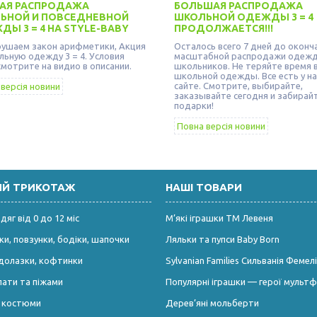
АЯ РАСПРОДАЖА
БОЛЬШАЯ РАСПРОДАЖА
ЬНОЙ И ПОВСЕДНЕВНОЙ
ШКОЛЬНОЙ ОДЕЖДЫ 3 = 4
Ы 3 = 4 НА STYLE-BABY
ПРОДОЛЖАЕТСЯ!!!
ушаем закон арифметики, Акция
Осталось всего 7 дней до оконч
льную одежду 3 = 4. Условия
масштабной распродажи одеж
смотрите на видио в описании.
школьников. Не теряйте время в
школьной одежды. Все есть у на
сайте. Смотрите, выбирайте,
версія новини
заказывайте сегодня и забирай
подарки!
Повна версія новини
ИЙ ТРИКОТАЖ
НАШІ ТОВАРИ
яг від 0 до 12 міс
М’які іграшки ТМ Левеня
и, повзунки, бодіки, шапочки
Ляльки та пупси Baby Born
долазки, кофтинки
Sylvanian Families Сильванія Фемелі
лати та піжами
Популярні іграшки — герої мультф
і костюми
Дерев’яні мольберти