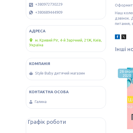
+380972730229
Оформить
+380689444909
Наш коле
дзвінок. 
питання, 
м. Кривий Ріг, 4-й Зарічний, 21Ж, Київ,
Україна
Інші н
26 серп
Style Baby дитячий магазин
2020
Галина
Графік роботи