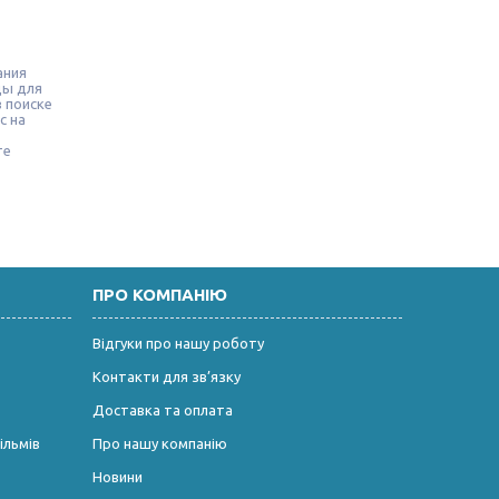
ания
ды для
 поиске
с на
те
ПРО КОМПАНІЮ
Відгуки про нашу роботу
Контакти для зв’язку
Доставка та оплата
ільмів
Про нашу компанію
Новини