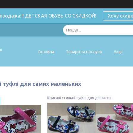
спродажа!!! ДЕТСКАЯ ОБУВЬ СО СКИДКОЙ!
Хочу скидк
ів
Головна
Товари та послуги
Акції
і туфлі для самих маленьких
Красиві стильні туфлі для дівчаток.