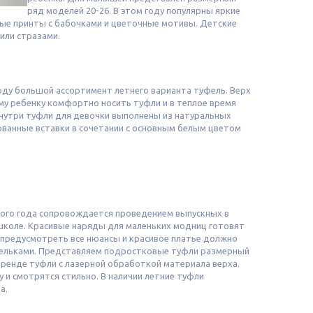
ряд моделей 20-26. В этом году популярны яркие
ные принты с бабочками и цветочные мотивы. Детские
или стразами.
году большой ассортимент летнего варианта туфель. Верх
у ребенку комфортно носить туфли и в теплое время
внутри туфли для девочки выполнены из натуральных
ванные вставки в сочетании с основным белым цветом
ного года сопровождается проведением выпускных в
 школе. Красивые наряды для маленьких модниц готовят
 предусмотреть все нюансы и красивое платье должно
фельками. Представляем подростковые туфли размерный
 тренде туфли с лазерной обработкой материала верха.
 и смотрятся стильно. В наличии летние туфли
а.