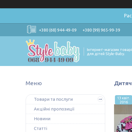
Ра
+380 (68) 944-49-09
+380 (99) 965-99-39
Інтернет-магазин товар
для дітей Style-Baby.
Дитяч
13 квіт.
Товари та послуги
2016
Акційні пропозиції
Новини
Статті