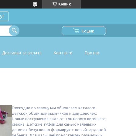
Кошик
у!
Кошик
Доставка та оплата
Контакти
Про нас
Ежегодно по сезону мы обновляем каталоги
детской обуви для мальчиков и для девочек.
Новые поступления задают тон нового весеннего
сезона. Детские туфли для самых маленьких
девочек безусловно формируют новый гардероб
ребенка. Для малышей представлен размерный