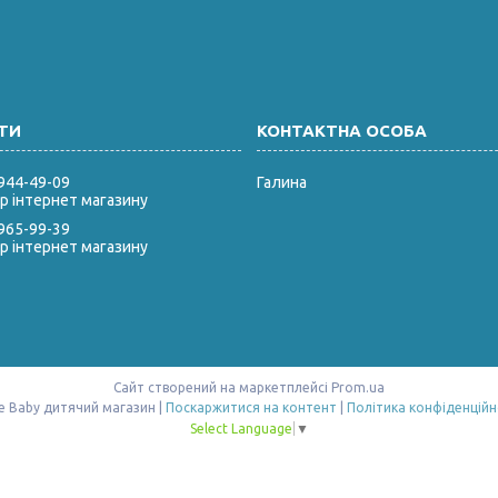
 944-49-09
Галина
 інтернет магазину
 965-99-39
 інтернет магазину
Сайт створений на маркетплейсі
Prom.ua
Style Baby дитячий магазин |
Поскаржитися на контент
|
Політика конфіденційн
Select Language
▼