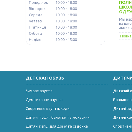
ПОЛН
Понеділок
10:00
18:00
ШКОЛ
Вівторок
10:00
18:00
ОДЕЖД
Середа
10:00
18:00
Мы нар
Четвер
10:00
18:00
на шко
Пʼятниця
10:00
18:00
акции 
Субота
10:00
18:00
Повна 
Неділя
10:00
15:00
ДЕТСКАЯ ОБУВЬ
ДИТЯЧ
Зимове взуття
Дитячий од
Демісезонне взуття
Розпашонк
Спортивне взуття, кеди
Дитячі во
Дитячі туфлі, балетки та мокасини
Дитячі ха
Дитячі капці для дому та садочка
Спортивн