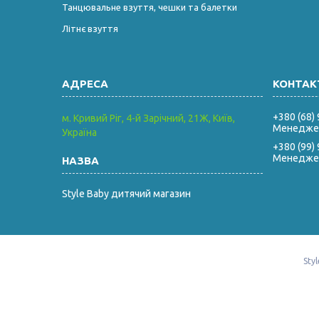
Танцювальне взуття, чешки та балетки
Літнє взуття
+380 (68)
м. Кривий Ріг, 4-й Зарічний, 21Ж, Київ,
Менеджер
Україна
+380 (99)
Менеджер
Style Baby дитячий магазин