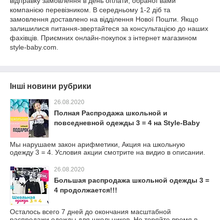
відправку замовлення в день оплати, обраної вами
компанією перевізником. В середньому 1-2 діб та
замовлення доставлено на відділення Нової Пошти. Якщо
залишилися питання-звертайтеся за консультацією до наших
фахівців. Приємних онлайн-покупок з інтернет магазином
style-baby.com.
Інші новини рубрики
26.08.2020
Полная Распродажа школьной и
повседневной одежды 3 = 4 на Style-Baby
Мы нарушаем закон арифметики, Акция на школьную
одежду 3 = 4. Условия акции смотрите на видио в описании.
26.08.2020
Большая распродажа школьной одежды 3 =
4 продолжается!!!
Осталось всего 7 дней до окончания масштабной
распродажи одежды для школьников. Не теряйте время в