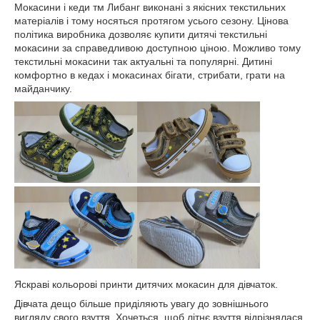
Мокасини і кеди тм Либанг виконані з якісних текстильних
матеріалів і тому носяться протягом усього сезону. Цінова
політика виробника дозволяє купити дитячі текстильні
мокасини за справедливою доступною ціною. Можливо тому
текстильні мокасини так актуальні та популярні. Дитині
комфортно в кедах і мокасинах бігати, стрибати, грати на
майданчику.
Яскраві кольорові принти дитячих мокасин для дівчаток.
Дівчата дещо більше приділяють увагу до зовнішнього
вигляду свого взуття. Хочеться, щоб літнє взуття відрізнялася