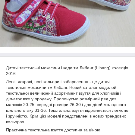
Дитячі текстильні мокасини і кеди тм Либанг (Libang) колекція
2016
Легкі, яскраві, нові кольори і забарвлення - це дитячі
текстильні мокасини тм Либанг. Новий каталог моделей
текстильної величезний асортимент взуття для хлопчиків і
дівчаток вже у продажу. Пропонуємо розмірний ряд для
малюків 20-25, середні розміри 26-30 і для дітей молодшого
шкільного віку 31-36. Текстильна взуття відрізняється легкістю
і зручністю. Крім цієї моделі представлені в нових трендових
кольорах.
Практична текстильна взуття доступна за ціною.