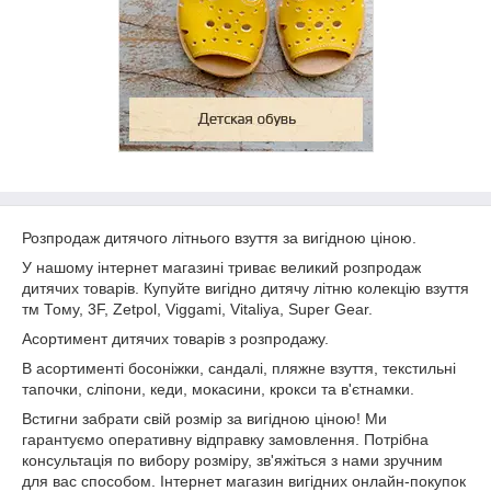
Розпродаж дитячого літнього взуття за вигідною ціною.
У нашому інтернет магазині триває великий розпродаж
дитячих товарів. Купуйте вигідно дитячу літню колекцію взуття
тм Тому, 3
F
,
Zetpol
,
Viggami
,
Vitaliya
,
Super
Gear
.
Асортимент дитячих товарів з розпродажу.
В асортименті босоніжки, сандалі, пляжне взуття, текстильні
тапочки, сліпони, кеди, мокасини, крокси та в'єтнамки.
Встигни забрати свій розмір за вигідною ціною! Ми
гарантуємо оперативну відправку замовлення. Потрібна
консультація по вибору розміру, зв'яжіться з нами зручним
для вас способом. Інтернет магазин вигідних онлайн-покупок