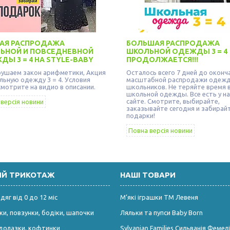
АЯ РАСПРОДАЖА
БОЛЬШАЯ РАСПРОДАЖА
ЬНОЙ И ПОВСЕДНЕВНОЙ
ШКОЛЬНОЙ ОДЕЖДЫ 3 = 4
Ы 3 = 4 НА STYLE-BABY
ПРОДОЛЖАЕТСЯ!!!
ушаем закон арифметики, Акция
Осталось всего 7 дней до оконч
льную одежду 3 = 4. Условия
масштабной распродажи одеж
смотрите на видио в описании.
школьников. Не теряйте время в
школьной одежды. Все есть у на
сайте. Смотрите, выбирайте,
версія новини
заказывайте сегодня и забирай
подарки!
Повна версія новини
ИЙ ТРИКОТАЖ
НАШІ ТОВАРИ
яг від 0 до 12 міс
М’які іграшки ТМ Левеня
и, повзунки, бодіки, шапочки
Ляльки та пупси Baby Born
долазки, кофтинки
Sylvanian Families Сильванія Фемелі