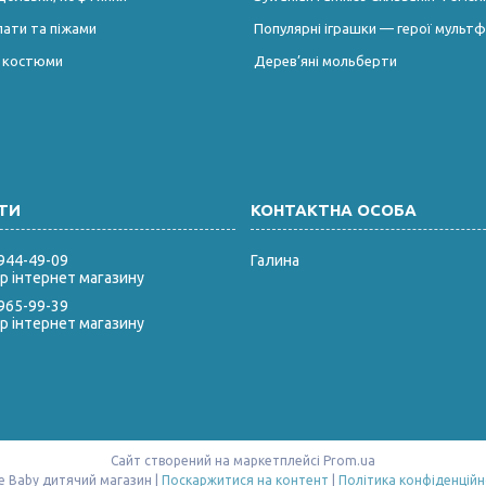
лати та піжами
Популярні іграшки — герої мультф
і костюми
Дерев’яні мольберти
 944-49-09
Галина
 інтернет магазину
 965-99-39
 інтернет магазину
Сайт створений на маркетплейсі
Prom.ua
Style Baby дитячий магазин |
Поскаржитися на контент
|
Політика конфіденційн