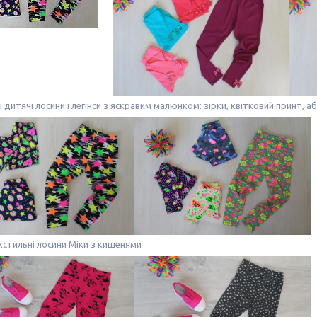
 дитячі лосини і легінси з яскравим малюнком: зірки, квітковий принт, а
кстильні лосини Міки з кишенями