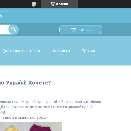
Кошик
у!
Кошик
Доставка та оплата
Контакти
Про нас
о Україні! Хочете?
починаються. Модний одяг для дітей як теплий промінчик
бати яскраві моделі лосини і скласти цікавий новий
ці.
нтиком в різних кольорах.