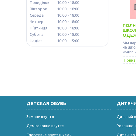
Понеділок
10:00
18:00
Вівторок
10:00
18:00
Середа
10:00
18:00
Четвер
10:00
18:00
ПОЛН
Пʼятниця
10:00
18:00
ШКОЛ
Субота
10:00
18:00
ОДЕЖД
Неділя
10:00
15:00
Мы нар
на шко
акции 
Повна 
ДЕТСКАЯ ОБУВЬ
ДИТЯЧ
Зимове взуття
Дитячий од
Демісезонне взуття
Розпашонк
Спортивне взуття, кеди
Дитячі во