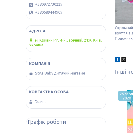
+380972730229
+380689444909
Скромний 
взуття з 
Приємних
м. Кривий Ріг, 4-й Зарічний, 21Ж, Київ,
Україна
Інші н
Style Baby дитячий магазин
26 серп
2020
Галина
Графік роботи