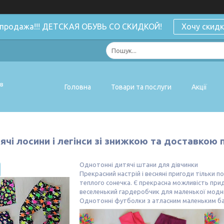
спродажа!!! ДЕТСКАЯ ОБУВЬ СО СКИДКОЙ!
Хочу скидк
ів
Головна
Товари та послуги
Акції
ячі лосини і легінси зі знижкою та доставкою п
Однотонні дитячі штани для дівчинки
Прекрасний настрій і весняні пригоди тільки 
теплого сонечка. Є прекрасна можливість прид
веселенький гардеробчик для маленької модни
Однотонні футболки з атласним маленьким ба