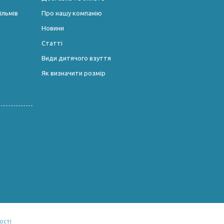
ільмів
Про нашу компанію
Новини
Статті
Види дитячого взуття
Як визначити розмір
ості