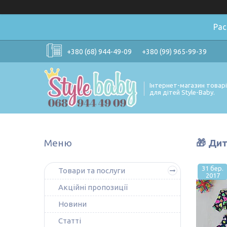
Ра
+380 (68) 944-49-09
+380 (99) 965-99-39
Інтернет-магазин товар
для дітей Style-Baby.
🎁 Дит
31 бер.
Товари та послуги
2017
Акційні пропозиції
Новини
Статті