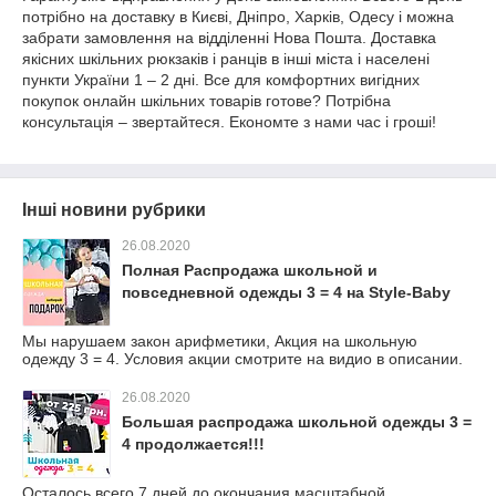
потрібно на доставку в Києві, Дніпро, Харків, Одесу і можна
забрати замовлення на відділенні Нова Пошта. Доставка
якісних шкільних рюкзаків і ранців в інші міста і населені
пункти України 1 – 2 дні. Все для комфортних вигідних
покупок онлайн шкільних товарів готове? Потрібна
консультація – звертайтеся. Економте з нами час і гроші!
Інші новини рубрики
26.08.2020
Полная Распродажа школьной и
повседневной одежды 3 = 4 на Style-Baby
Мы нарушаем закон арифметики, Акция на школьную
одежду 3 = 4. Условия акции смотрите на видио в описании.
26.08.2020
Большая распродажа школьной одежды 3 =
4 продолжается!!!
Осталось всего 7 дней до окончания масштабной