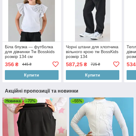
Біла блузка — футболка
Чорні штани для хлопчика
Тепл
для дівчинки Тм Bosskids
вільного крою тм BossKids
дівч
розмір 134 см
розмір 134
розм
356
587,25
534
₴
₴
445 ₴
725 ₴
Купити
Купити
Акційні пропозиції та новинки
Новинка
–70%
–55%