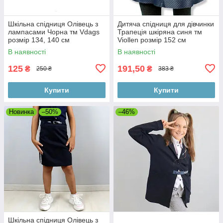
Шкільна спідниця Олівець з
Дитяча спідниця для дівчинки
лампасами Чорна тм Vdags
Трапеція шкіряна синя тм
розмір 134, 140 см
Viollen розмір 152 см
В наявності
В наявності
125
191,50
₴
₴
250 ₴
383 ₴
Купити
Купити
Новинка
–50%
–46%
Шкільна спідниця Олівець з