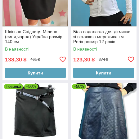
Шкільна Спідниця Мілена
Біла водолазка для дівчинки
(синя,чорна) Україна розмір
зі вставкою мережива тм
140 см
Perix розмір 12 років
В наявності
В наявності
138,30
123,30
₴
₴
461 ₴
274 ₴
Купити
Купити
Новинка
–50%
–50%