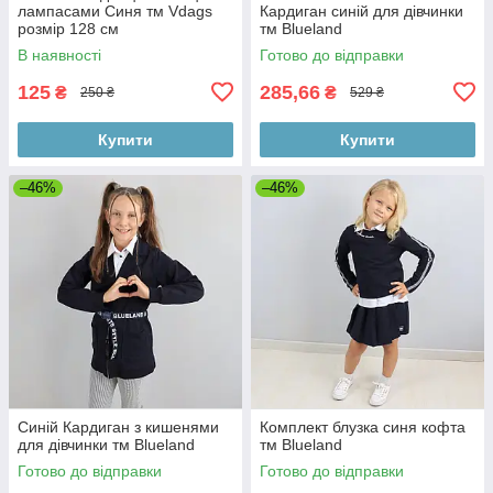
лампасами Синя тм Vdags
Кардиган синій для дівчинки
розмір 128 см
тм Blueland
В наявності
Готово до відправки
125
285,66
₴
₴
250 ₴
529 ₴
Купити
Купити
–46%
–46%
Синій Кардиган з кишенями
Комплект блузка синя кофта
для дівчинки тм Blueland
тм Blueland
Готово до відправки
Готово до відправки