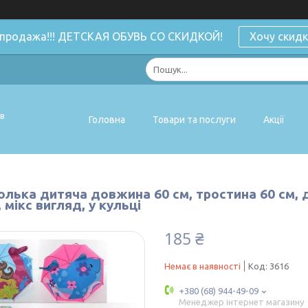
спродажа!!! ДЕТСКАЯ ОБУВЬ СО СКИДКОЙ!
Хочу скидк
ів
Головна
Товари та послуги
Акції
лька дитяча довжина 60 см, тростина 60 см, ді
 мікс вигляд, у кульці
185 ₴
Немає в наявності
Код:
3616
+380 (68) 944-49-09
Менеджер інтернет магазину