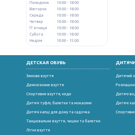
Понеділок
10:00
18:00
Вівторок
10:00
18:00
Середа
10:00
18:00
Четвер
10:00
18:00
Пʼятниця
10:00
18:00
Субота
10:00
18:00
Неділя
10:00
15:00
ДЕТСКАЯ ОБУВЬ
ДИТЯЧ
Зимове взуття
Дитячий од
Демісезонне взуття
Розпашонк
Спортивне взуття, кеди
Дитячі во
Дитячі туфлі, балетки та мокасини
Дитячі ха
Дитячі капці для дому та садочка
Спортивн
Танцювальне взуття, чешки та балетки
Літнє взуття