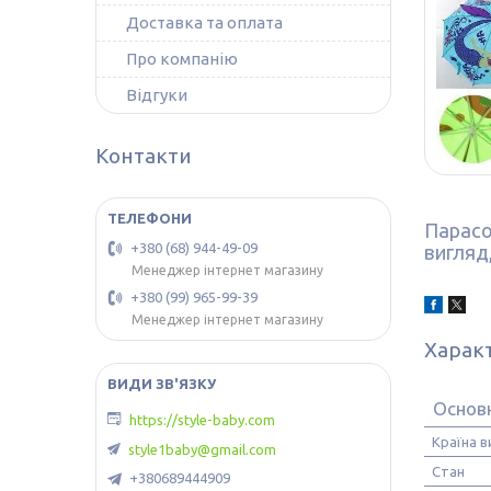
Доставка та оплата
Про компанію
Відгуки
Контакти
Парасо
+380 (68) 944-49-09
вигляд,
Менеджер інтернет магазину
+380 (99) 965-99-39
Менеджер інтернет магазину
Харак
Основн
https://style-baby.com
Країна 
style1baby@gmail.com
Стан
+380689444909