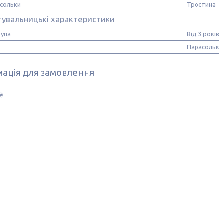
асольки
Тростина
тувальницькі характеристики
рупа
Від 3 років
Парасольк
ація для замовлення
₴