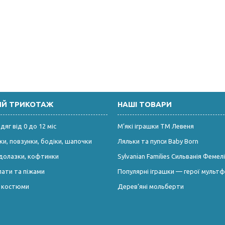
ИЙ ТРИКОТАЖ
НАШІ ТОВАРИ
яг від 0 до 12 міс
М’які іграшки ТМ Левеня
и, повзунки, бодіки, шапочки
Ляльки та пупси Baby Born
долазки, кофтинки
Sylvanian Families Сильванія Фемелі
лати та піжами
Популярні іграшки — герої мультф
і костюми
Дерев’яні мольберти