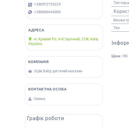
Тип пар
+380972730229
Корис
+380689444909
Вікова г
Тип
м. Кривий Ріг, 4-й Зарічний, 21Ж, Київ,
Інформ
Україна
Ціна:
185 
Style Baby дитячий магазин
Галина
Графік роботи