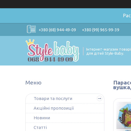
Ра
+380 (68) 944-49-09
+380 (99) 965-99-39
Інтернет-магазин товар
для дітей Style-Baby.
Парасо
вушка,
Товари та послуги
Акційні пропозиції
Новини
Статті