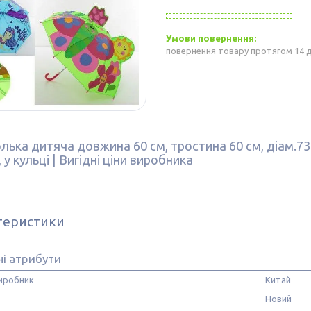
повернення товару протягом 14 
лька дитяча довжина 60 см, тростина 60 см, діам.73 с
 у кульці | Вигідні ціни виробника
теристики
і атрибути
виробник
Китай
Новий