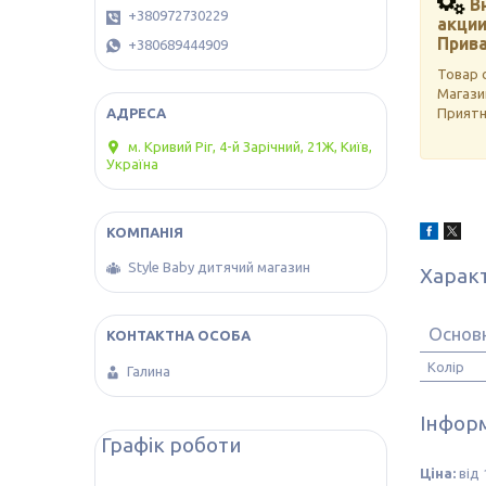
Вн
+380972730229
акции
Прива
+380689444909
Товар 
Магази
Приятн
м. Кривий Ріг, 4-й Зарічний, 21Ж, Київ,
Україна
Style Baby дитячий магазин
Харак
Основ
Колір
Галина
Інформ
Графік роботи
Ціна:
від 