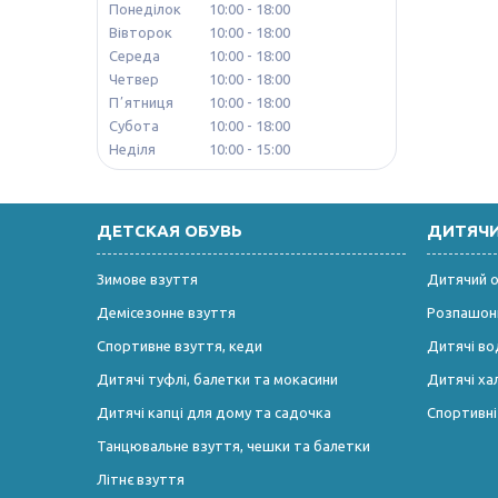
Понеділок
10:00
18:00
Вівторок
10:00
18:00
Середа
10:00
18:00
Четвер
10:00
18:00
Пʼятниця
10:00
18:00
Субота
10:00
18:00
Неділя
10:00
15:00
ДЕТСКАЯ ОБУВЬ
ДИТЯЧ
Зимове взуття
Дитячий од
Демісезонне взуття
Розпашонк
Спортивне взуття, кеди
Дитячі во
Дитячі туфлі, балетки та мокасини
Дитячі ха
Дитячі капці для дому та садочка
Спортивн
Танцювальне взуття, чешки та балетки
Літнє взуття