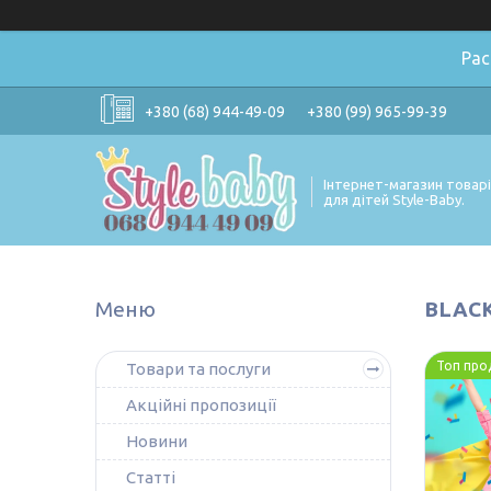
Ра
+380 (68) 944-49-09
+380 (99) 965-99-39
Інтернет-магазин товар
для дітей Style-Baby.
BLACK
Топ про
Товари та послуги
Акційні пропозиції
Новини
Статті