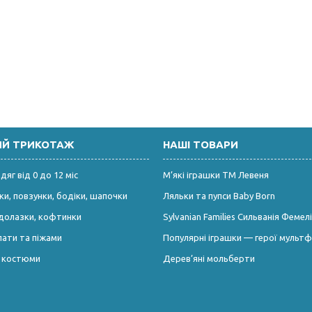
ИЙ ТРИКОТАЖ
НАШІ ТОВАРИ
яг від 0 до 12 міс
М’які іграшки ТМ Левеня
и, повзунки, бодіки, шапочки
Ляльки та пупси Baby Born
долазки, кофтинки
Sylvanian Families Сильванія Фемелі
лати та піжами
Популярні іграшки — герої мультф
і костюми
Дерев’яні мольберти