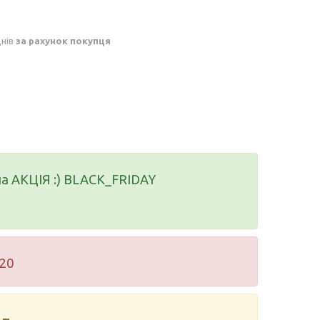
днів
за рахунок покупця
ла АКЦІЯ :) BLACK_FRIDAY
.20