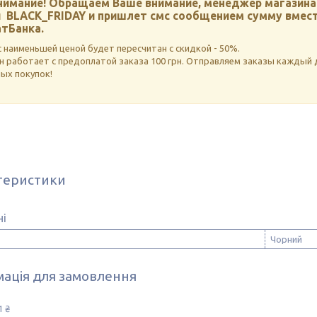
имание!
Обращаем Ваше внимание, менеджер магазина 
 BLACK_FRIDAY и пришлет смс сообщением сумму вместе
тБанка.
с наименьшей ценой будет пересчитан с скидкой - 50%.
н работает с предоплатой заказа 100 грн. Отправляем заказы каждый д
ых покупок!
теристики
ні
Чорний
ація для замовлення
1 ₴