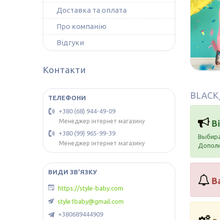
Доставка та оплата
Про компанію
Відгуки
Контакти
BLACK_
+380 (68) 944-49-09
Менеджер інтернет магазину
Ві
+380 (99) 965-99-39
Выбира
Менеджер інтернет магазину
Дополн
В
https://style-baby.com
style1baby@gmail.com
+380689444909