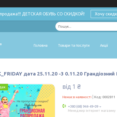
спродажа!!! ДЕТСКАЯ ОБУВЬ СО СКИДКОЙ!
Хочу скидк
ів
Головна
Товари та послуги
Акції
_FRIDAY дата 25.11.20 -3 0.11.20 Грандіозний
від
1 ₴
даж
Немає в наявності
Код:
0002811
+380 (68) 944-49-09
Менеджер інтернет магазину