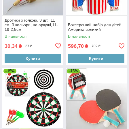
Дротики з голкою, 3 шт., 11
см, 3 кольори, на аркуші,11-
Боксерський набір для дітей
19-2,5см
Америка великий
В наявності
В наявності
30,34
596,70
₴
₴
37 ₴
702 ₴
Купити
Купити
–15%
–15%