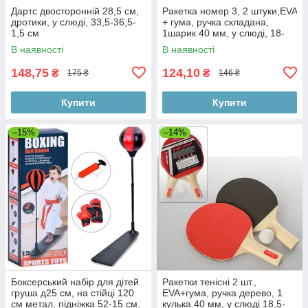
Дартс двосторонній 28,5 см,
Ракетка номер 3, 2 штуки,EVA
дротики, у слюді, 33,5-36,5-
+ гума, ручка складана,
1,5 см
1шарик 40 мм, у слюді, 18-
29-4 см
В наявності
В наявності
148,75
124,10
₴
₴
175 ₴
146 ₴
Купити
Купити
–15%
–14%
Боксерський набір для дітей
Ракетки тенісні 2 шт.,
груша д25 см, на стійці 120
EVA+гума, ручка дерево, 1
см метал, підніжка 52-15 см,
кулька 40 мм, у слюді 18,5-