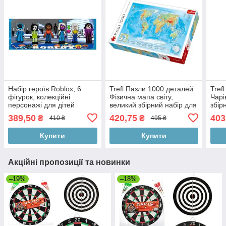
Набір героїв Roblox, 6
Trefl Пазли 1000 деталей
Tref
фігурок, колекційні
Фізична мапа світу,
Чарі
персонажі для дітей
великий збірний набір для
збір
дітей і дорослих
дор
389,50
420,75
403
₴
₴
410 ₴
495 ₴
Купити
Купити
Акційні пропозиції та новинки
–19%
–18%