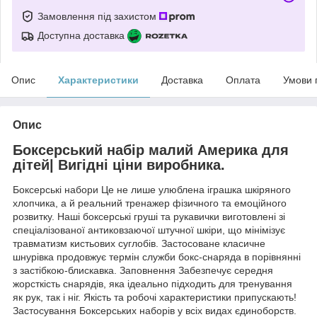
Замовлення під захистом
Доступна доставка
Опис
Характеристики
Доставка
Оплата
Умови 
Опис
Боксерський набір малий Америка для
дітей| Вигідні ціни виробника.
Боксерські набори Це не лише улюблена іграшка шкіряного
хлопчика, а й реальний тренажер фізичного та емоційного
розвитку. Наші боксерські груші та рукавички виготовлені зі
спеціалізованої антиковзаючої штучної шкіри, що мінімізує
травматизм кистьових суглобів. Застосоване класичне
шнурівка продовжує термін служби бокс-снаряда в порівнянні
з застібкою-блискавка. Заповнення Забезпечує середня
жорсткість снарядів, яка ідеально підходить для тренування
як рук, так і ніг. Якість та робочі характеристики припускають!
Застосування Боксерських наборів у всіх видах єдиноборств.