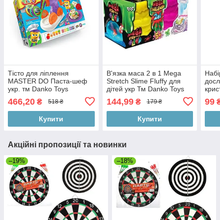
Тісто для ліплення
В'язка маса 2 в 1 Mega
Набі
MASTER DO Паста-шеф
Stretch Slime Fluffy для
досл
укр. тм Danko Toys
дітей укр Тм Danko Toys
кри
CRYS
466,20
144,99
99
₴
₴
518 ₴
179 ₴
Купити
Купити
Акційні пропозиції та новинки
–19%
–18%