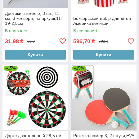
Дротики з голкою, 3 шт., 11
см, 3 кольори, на аркуші,11-
Боксерський набір для дітей
19-2,5см
Америка великий
В наявності
В наявності
31,98
596,70
₴
₴
39 ₴
702 ₴
Купити
Купити
–15%
–15%
Дартс двосторонній 28,5 см,
Ракетка номер 3, 2 штуки,EVA