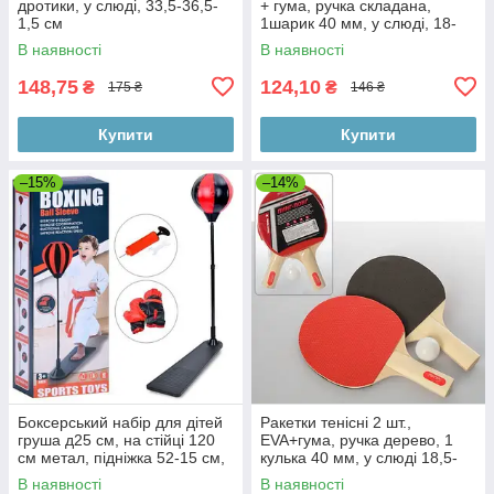
дротики, у слюді, 33,5-36,5-
+ гума, ручка складана,
1,5 см
1шарик 40 мм, у слюді, 18-
29-4 см
В наявності
В наявності
148,75
124,10
₴
₴
175 ₴
146 ₴
Купити
Купити
–15%
–14%
Боксерський набір для дітей
Ракетки тенісні 2 шт.,
груша д25 см, на стійці 120
EVA+гума, ручка дерево, 1
см метал, підніжка 52-15 см,
кулька 40 мм, у слюді 18,5-
насос
29-4 см
В наявності
В наявності