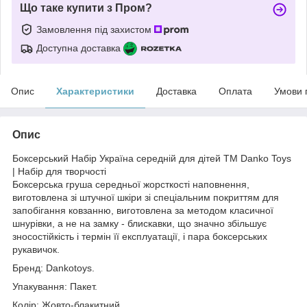
Що таке купити з Пром?
Замовлення під захистом
Доступна доставка
Опис
Характеристики
Доставка
Оплата
Умови 
Опис
Боксерський Набір Україна середній для дітей ТМ Danko Toys
| Набір для творчості
Боксерська груша середньої жорсткості наповнення,
виготовлена зі штучної шкіри зі спеціальним покриттям для
запобігання ковзанню, виготовлена за методом класичної
шнурівки, а не на замку - блискавки, що значно збільшує
зносостійкість і термін її експлуатації, і пара боксерських
рукавичок.
Бренд: Dankotoys.
Упакування: Пакет.
Колір: Жовто-блакитний.