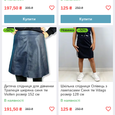
197,50
125
₴
₴
395 ₴
250 ₴
Купити
Купити
–50%
Новинка
–50%
Дитяча спідниця для дівчинки
Шкільна спідниця Олівець з
Трапеція шкіряна синя тм
лампасами Синя тм Vdags
Viollen розмір 152 см
розмір 128 см
В наявності
В наявності
191,50
125
₴
₴
383 ₴
250 ₴