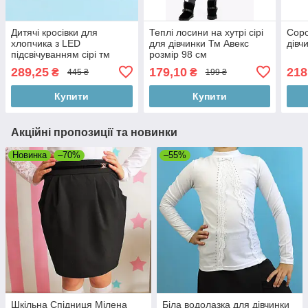
Дитячі кросівки для
Теплі лосини на хутрі сірі
Соро
хлопчика з LED
для дівчинки Тм Авекс
дівч
підсвічуванням сірі тм
розмір 98 см
Tomm розмір 21 - устілка
289,25
179,10
218
₴
₴
445 ₴
199 ₴
13,7 см
Купити
Купити
Акційні пропозиції та новинки
Новинка
–70%
–55%
Шкільна Спідниця Мілена
Біла водолазка для дівчинки