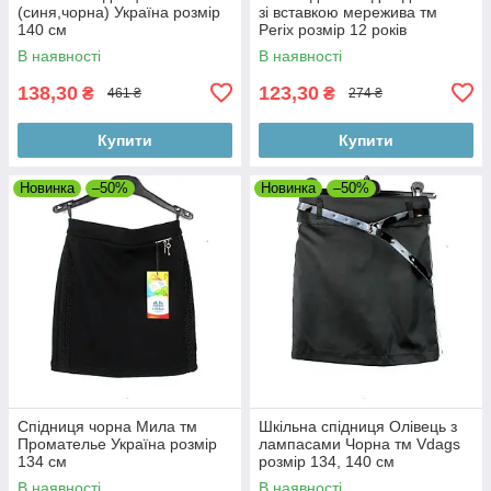
(синя,чорна) Україна розмір
зі вставкою мережива тм
140 см
Perix розмір 12 років
В наявності
В наявності
138,30
123,30
₴
₴
461 ₴
274 ₴
Купити
Купити
Новинка
–50%
Новинка
–50%
Спідниця чорна Мила тм
Шкільна спідниця Олівець з
Промателье Україна розмір
лампасами Чорна тм Vdags
134 см
розмір 134, 140 см
В наявності
В наявності