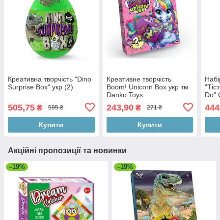
Креативна творчість "Dino
Креативне творчість
Набі
Surprise Box" укр (2)
Boom! Unicorn Box укр тм
"Тіс
Danko Toys
Do"
укр (
505,75
243,90
444
₴
₴
595 ₴
271 ₴
Купити
Купити
Акційні пропозиції та новинки
–19%
–19%