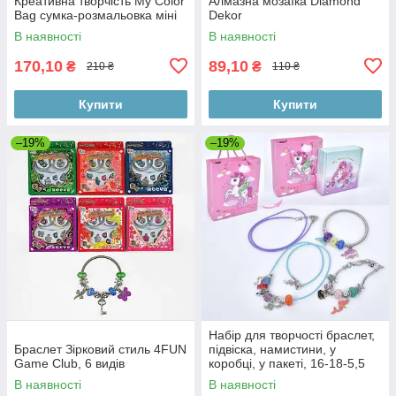
Креативна творчість My Color
Алмазна мозаїка Diamond
Bag сумка-розмальовка міні
Dekor
В наявності
В наявності
170,10
89,10
₴
₴
210 ₴
110 ₴
Купити
Купити
–19%
–19%
Набір для творчості браслет,
Браслет Зірковий стиль 4FUN
підвіска, намистини, у
Game Club, 6 видів
коробці, у пакеті, 16-18-5,5
см
В наявності
В наявності