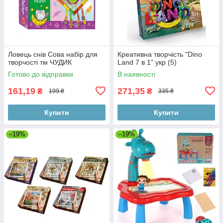
Ловець снів Сова набір для
Креативна творчість "Dino
творчості тм ЧУДИК
Land 7 в 1" укр (5)
Готово до відправки
В наявності
161,19
271,35
₴
₴
199 ₴
335 ₴
Купити
Купити
–19%
–19%