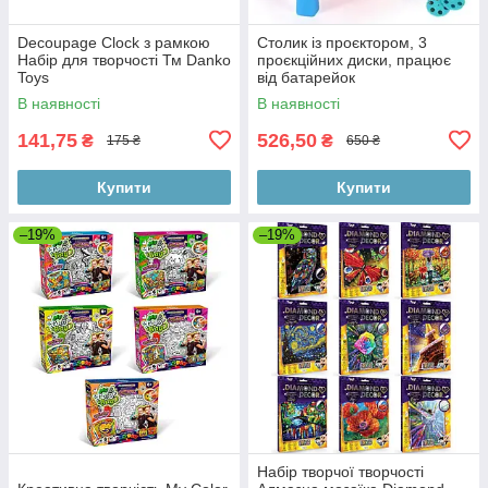
Decoupage Clock з рамкою
Столик із проєктором, 3
Набір для творчості Тм Danko
проєкційних диски, працює
Toys
від батарейок
В наявності
В наявності
141,75
526,50
₴
₴
175 ₴
650 ₴
Купити
Купити
–19%
–19%
Набір творчої творчості