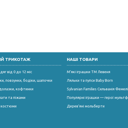
ИЙ ТРИКОТАЖ
НАШІ ТОВАРИ
яг від 0 до 12 міс
М’які іграшки ТМ Левеня
и, повзунки, бодіки, шапочки
Ляльки та пупси Baby Born
долазки, кофтинки
Sylvanian Families Сильванія Фемелі
лати та піжами
Популярні іграшки — герої мультф
і костюми
Дерев’яні мольберти