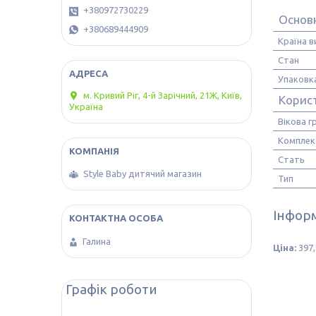
+380972730229
Основн
+380689444909
Країна 
Стан
Упаковк
м. Кривий Ріг, 4-й Зарічний, 21Ж, Київ,
Корис
Україна
Вікова г
Комплек
Стать
Style Baby дитячий магазин
Тип
Інформ
Галина
Ціна:
397,
Графік роботи