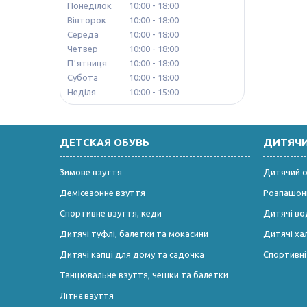
Понеділок
10:00
18:00
Вівторок
10:00
18:00
Середа
10:00
18:00
Четвер
10:00
18:00
Пʼятниця
10:00
18:00
Субота
10:00
18:00
Неділя
10:00
15:00
ДЕТСКАЯ ОБУВЬ
ДИТЯЧ
Зимове взуття
Дитячий од
Демісезонне взуття
Розпашонк
Спортивне взуття, кеди
Дитячі во
Дитячі туфлі, балетки та мокасини
Дитячі ха
Дитячі капці для дому та садочка
Спортивн
Танцювальне взуття, чешки та балетки
Літнє взуття