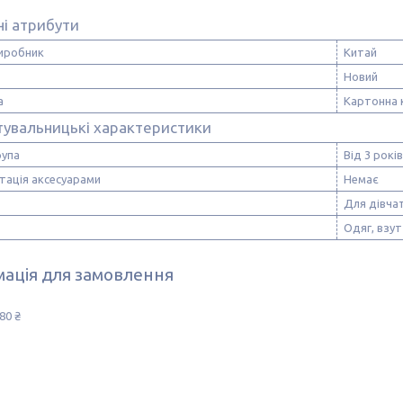
і атрибути
виробник
Китай
Новий
а
Картонна 
тувальницькі характеристики
рупа
Від 3 років
тація аксесуарами
Немає
Для дівча
Одяг, взу
ація для замовлення
80 ₴