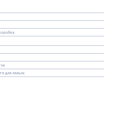
коробка
ток
ття для ляльок