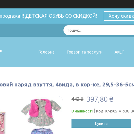
спродажа!!! ДЕТСКАЯ ОБУВЬ СО СКИДКОЙ!
Хочу скидк
ів
Головна
Товари та послуги
Акції
вий наряд взуття, 4вида, в кор-ке, 29,5-36-5с
397,80 ₴
442 ₴
В наявності
Код:
KM905-V-938-B
Купити