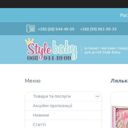
Ра
+380 (68) 944-49-09
+380 (99) 965-99-39
Інтернет-магазин товар
для дітей Style-Baby.
Лялько
Товари та послуги
Акційні пропозиції
Новини
Статті