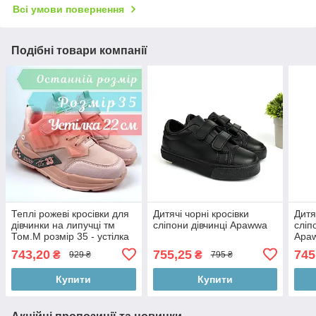
Всі умови повернення
Подібні товари компанії
Теплі рожеві кросівки для
Дитячі чорні кросівки
Дитя
дівчинки на липучці тм
сліпони дівчинці Apawwa
сліп
Том.М розмір 35 - устілка
Apa
22 см
743,20
755,25
745
₴
₴
929 ₴
795 ₴
Купити
Купити