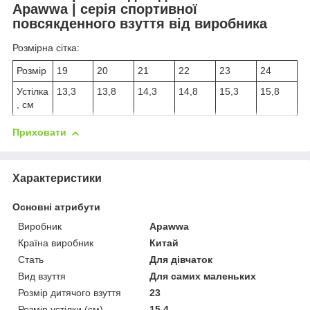
Apawwa | серія спортивної
повсякденного взуття від виробника
Розмірна сітка:
Розмір
19
20
21
22
23
24
Устілка
13,3
13,8
14,3
14,8
15,3
15,8
, см
Приховати
Характеристики
Основні атрибути
Виробник
Apawwa
Країна виробник
Китай
Стать
Для дівчаток
Вид взуття
Для самих маленьких
Розмір дитячого взуття
23
Розмір устілки (см)
15,4