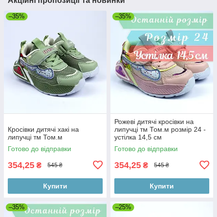
Акційні пропозиції та новинки
–35%
–35%
Рожеві дитячі кросівки на
Кросівки дитячі хакі на
липучці тм Том.м розмір 24 -
липучці тм Том.м
устілка 14,5 см
Готово до відправки
Готово до відправки
354,25
354,25
₴
₴
545 ₴
545 ₴
Купити
Купити
–35%
–25%