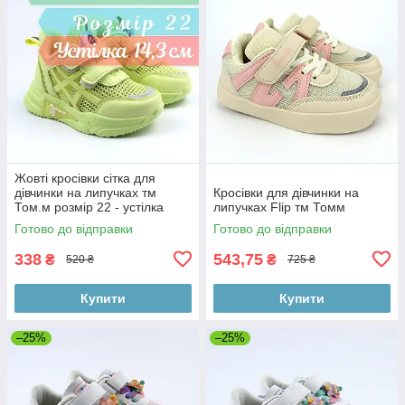
Жовті кросівки сітка для
дівчинки на липучках тм
Кросівки для дівчинки на
Том.м розмір 22 - устілка
липучках Flip тм Томм
14,3 см
Готово до відправки
Готово до відправки
338
543,75
₴
₴
520 ₴
725 ₴
Купити
Купити
–25%
–25%