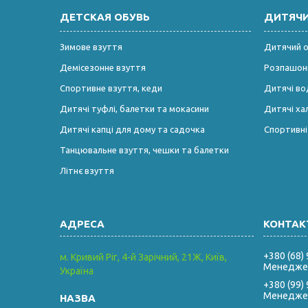
ДЕТСКАЯ ОБУВЬ
ДИТЯЧ
Зимове взуття
Дитячий од
Демісезонне взуття
Розпашонк
Спортивне взуття, кеди
Дитячі во
Дитячі туфлі, балетки та мокасини
Дитячі ха
Дитячі капці для дому та садочка
Спортивн
Танцювальне взуття, чешки та балетки
Літнє взуття
+380 (68)
м. Кривий Ріг, 4-й Зарічний, 21Ж, Київ,
Менеджер
Україна
+380 (99)
Менеджер