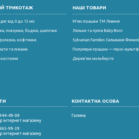
ИЙ ТРИКОТАЖ
НАШІ ТОВАРИ
яг від 0 до 12 міс
М’які іграшки ТМ Левеня
и, повзунки, бодіки, шапочки
Ляльки та пупси Baby Born
долазки, кофтинки
Sylvanian Families Сильванія Фемелі
лати та піжами
Популярні іграшки — герої мультф
і костюми
Дерев’яні мольберти
 944-49-09
Галина
 інтернет магазину
 965-99-39
 інтернет магазину