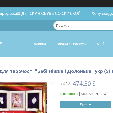
спродажа!!! ДЕТСКАЯ ОБУВЬ СО СКИДКОЙ!
Хочу скидк
ів
Головна
Товари та послуги
Акції
для творчості "Бебі Ніжка і Долонька" укр (5
474,30 ₴
527 ₴
В наявності
Код:
KMBNL-01U
Купити