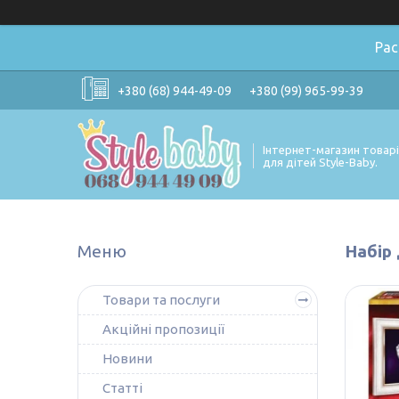
Ра
+380 (68) 944-49-09
+380 (99) 965-99-39
Інтернет-магазин товар
для дітей Style-Baby.
Набір 
Товари та послуги
Акційні пропозиції
Новини
Статті