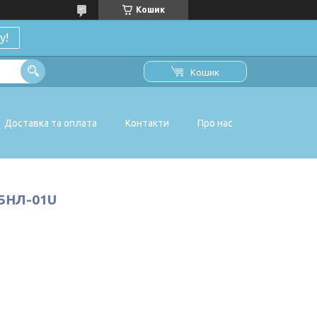
Кошик
у!
Кошик
Доставка та оплата
Контакти
Про нас
) БНЛ-01U