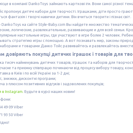
ісце в компанії DankoToys займають карткові іги. Вони самої різної тем
с пропонує дитячі набори для творчості. Іграшками, діти просто грают
ься фантазія і творчі навички дитини. Він вчиться творити і пізнає світ.
 DankoToys на сайте Style-Baby.com Вы найдете множество тематически
еские, логические, развлекательные, развивающие и для всей семьи. 
улярные настольные игры, где участвуют в игре более 2 человек. Ребе
ывать стратегию игры с помощью. А вот познавать мир, законы приро
наборами и товарами Данко Тойс развивайтесь и развлекайтесь вместе
м довіряють покупці дитячих іграшок і товарів для тво
ька тисяч найменувань дитячих товарів, іграшок та наборів для творчос
єчасне та приємну співпрацю починаючи від процесу вибору товару, конс
авка в Київ і по всій Україні за 1-2 дні;
ї, знижки, дисконтні програми;
ча з плюсом позитивних відгуків і задоволених покупців;
 в Instagram
.
Будьте в курсі наших новин!
ефони:
4 49 09 Viber
1 93 50 Viber
гідно!