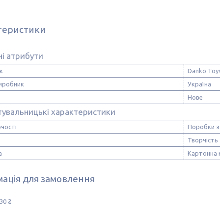
теристики
і атрибути
к
Danko Toy
виробник
Україна
Нове
тувальницькі характеристики
рчості
Поробки з 
Творчість
а
Картонна 
ація для замовлення
30 ₴