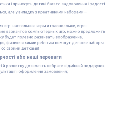
атики і принесуть дитині багато задоволення і радості.
ься, але у випадку з креативними наборами –
х игр: настольные игры и головоломки, игры
Кроме вариантов компьютерных игр, можно предложить
нку будет полезно развивать воображение,
ды, физики и химии ребятам помогут детские наборы
 со своими детками!
рчості або наші переваги
ті й розвитку дозволять вибрати відмінний подарунок;
ультації і оформлення замовлення;