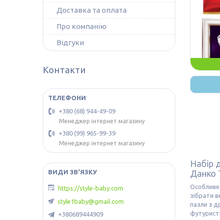
Доставка та оплата
Про компанію
Відгуки
Контакти
+380 (68) 944-49-09
Менеджер інтернет магазину
+380 (99) 965-99-39
Менеджер інтернет магазину
Набір 
Данко 
Особливе 
https://style-baby.com
зібрати в
style1baby@gmail.com
пазли з д
футуристи
+380689444909