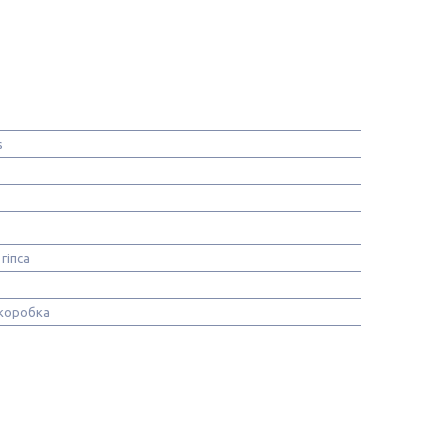
s
гіпса
коробка