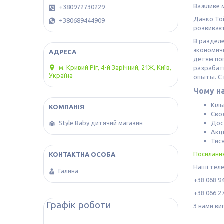
Важливе м
+380972730229
Данко Той
+380689444909
розвиваєт
В разделе
экономич
детям поп
м. Кривий Ріг, 4-й Зарічний, 21Ж, Київ,
разрабат
Україна
опыты. С 
Чому на
Кіл
Сво
Дост
Style Baby дитячий магазин
Акці
Тися
Посилання
Наші тел
Галина
+38 068 94
+38 066 27
Графік роботи
З нами ви