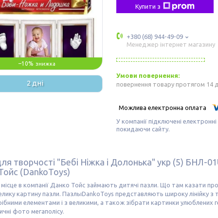
Купити з
+380 (68) 944-49-09
Менеджер інтернет магазину
–10%
2 дні
повернення товару протягом 14 
У компанії підключені електронні
покидаючи сайту.
для творчості "Бебі Ніжка і Долонька" укр (5) БНЛ-0
Тойс (DankoToys)
місце в компанії Данко Тойс займають дитячі пазли. Що там казати про 
елику картину пазли. ПазлыDankoToys представляють широку лінійку з т
рібними елементами і з великими, а також зібрати картинки улюблених 
чні фото мегаполісу.