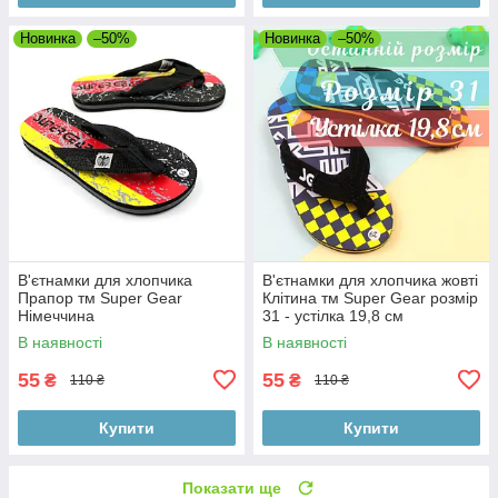
Новинка
–50%
Новинка
–50%
В'єтнамки для хлопчика
В'єтнамки для хлопчика жовті
Прапор тм Super Gear
Клітина тм Super Gear розмір
Німеччина
31 - устілка 19,8 см
В наявності
В наявності
55
55
₴
₴
110 ₴
110 ₴
Купити
Купити
Показати ще