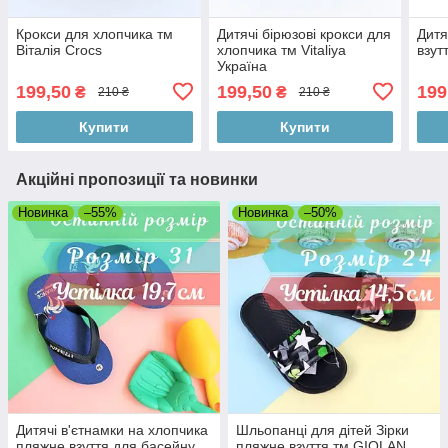
Крокси для хлопчика тм
Дитячі бірюзові крокси для
Дитя
Віталія Crocs
хлопчика тм Vitaliya
взут
Україна
199,50
199,50
199
₴
₴
210 ₴
210 ₴
Купити
Купити
Акційні пропозиції та новинки
Новинка
–55%
Новинка
–50%
Дитячі в'єтнамки на хлопчика
Шльопанці для дітей Зірки
пляжне взуття для басейну
пляжне взуття тм GIOLAN