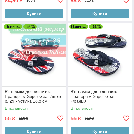
84,50
55
₴
₴
169 ₴
110 ₴
Купити
Купити
Новинка
–50%
Новинка
–50%
В'єтнамки для хлопчика
В'єтнамки для хлопчика
Прапор тм Super Gear Англія
Прапор тм Super Gear
р. 29 - устілка 18,8 см
Франція
В наявності
В наявності
55
55
₴
₴
110 ₴
110 ₴
Купити
Купити