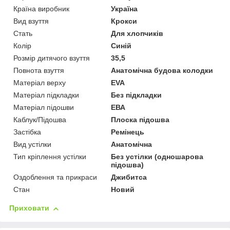
Країна виробник
Україна
Вид взуття
Крокси
Стать
Для хлопчиків
Колір
Синій
Розмір дитячого взуття
35,5
Повнота взуття
Анатомічна будова колодки
Матеріал верху
EVA
Матеріал підкладки
Без підкладки
Матеріал підошви
ЕВА
Каблук/Підошва
Плоска підошва
Застібка
Ремінець
Вид устілки
Анатомічна
Тип кріплення устілки
Без устілки (одношарова
підошва)
Оздоблення та прикраси
Джибитса
Стан
Новий
Приховати