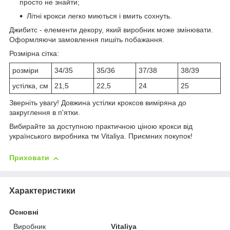
просто не знайти;
Літні крокси легко миються і вмить сохнуть.
Джибитс - елементи декору, який виробник може змінювати.
Оформляючи замовлення пишіть побажання.
Розмірна сітка:
розміри
34/35
35/36
37/38
38/39
устілка, см
21,5
22,5
24
25
Зверніть увагу! Довжина устілки кроксов виміряна до
закруглення в п'ятки.
Вибирайте за доступною практичною ціною крокси від
українського виробника тм Vitaliya. Приємних покупок!
Приховати
Характеристики
Основні
Виробник
Vitaliya