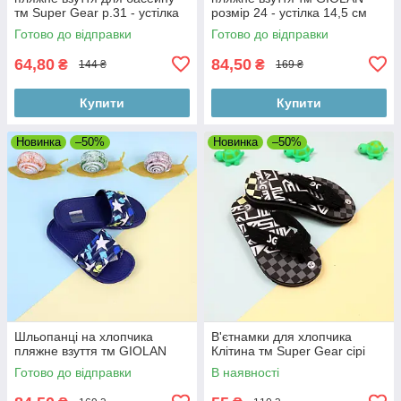
тм Super Gear р.31 - устілка
розмір 24 - устілка 14,5 см
19,7 см
Готово до відправки
Готово до відправки
64,80
84,50
₴
₴
144 ₴
169 ₴
Купити
Купити
Новинка
–50%
Новинка
–50%
Шльопанці на хлопчика
В'єтнамки для хлопчика
пляжне взуття тм GIOLAN
Клітина тм Super Gear сірі
Готово до відправки
В наявності