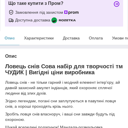
Що таке купити з Пром?
Замовлення під захистом
Доступна доставка
Опис
Характеристики
Доставка
Оплата
Умови п
Опис
Ловець снів Сова набір для творчості тм
ЧУДИК | Вигідні ціни виробника
Ловець снів - не тільки гарний і модний елемент інтер'єру, ай
давній захисний амулет індіанців, який охороняє сплячої
людини від злих духів.
Згідно легендам, погані сни заплутуються в павутині ловця
снів, а хороші проходять крізь нього.
Зробіть ловця снів власноруч, і ваші сни завжди будуть під
охороною.
Шукай всередині подарунок! Мандала-розмальовка