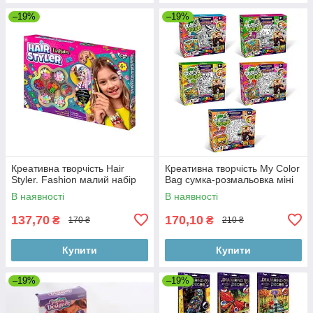
–19%
–19%
Креативна творчість Hair
Креативна творчість My Color
Styler. Fashion малий набір
Bag сумка-розмальовка міні
В наявності
В наявності
137,70
170,10
₴
₴
170 ₴
210 ₴
Купити
Купити
–19%
–19%