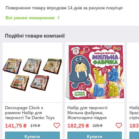
Повернення товару впродовж 14 днів за рахунок покупця
Всі умови повернення
Подібні товари компанії
Decoupage Clock з
Набір для творчості
Набі
рамкою Набір для
Мильна фабрика,
брас
творчості Тм Danko Toys
Жовтогарячі півдня
стрі
5см
141,75
182,25
183
₴
₴
175 ₴
225 ₴
Купити
Купити