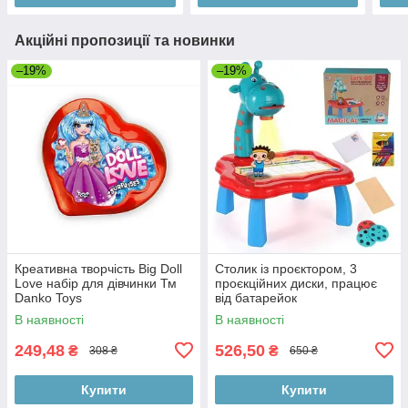
Акційні пропозиції та новинки
–19%
–19%
Креативна творчість Big Doll
Столик із проєктором, 3
Love набір для дівчинки Тм
проєкційних диски, працює
Danko Toys
від батарейок
В наявності
В наявності
249,48
526,50
₴
₴
308 ₴
650 ₴
Купити
Купити