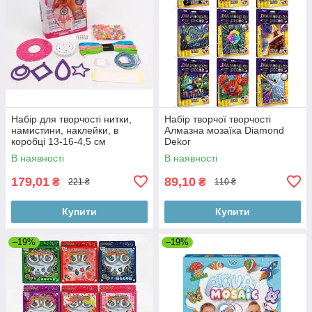
Набір для творчості нитки,
Набір творчої творчості
намистини, наклейки, в
Алмазна мозаїка Diamond
коробці 13-16-4,5 см
Dekor
В наявності
В наявності
179,01
89,10
₴
₴
221 ₴
110 ₴
Купити
Купити
–19%
–19%