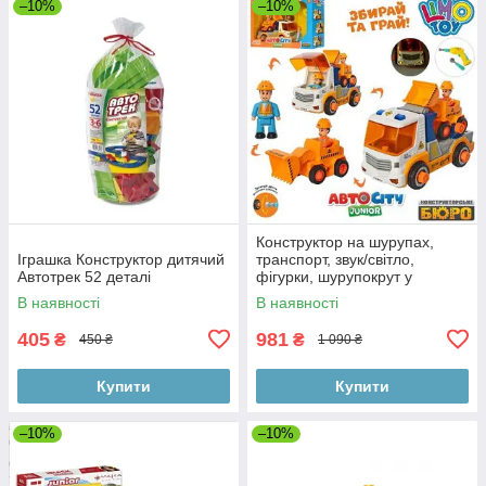
–10%
–10%
Конструктор на шурупах,
Іграшка Конструктор дитячий
транспорт, звук/світло,
Автотрек 52 деталі
фігурки, шурупокрут у
коробці 34-22,5-12,5см
В наявності
В наявності
405
981
₴
₴
450 ₴
1 090 ₴
Купити
Купити
–10%
–10%