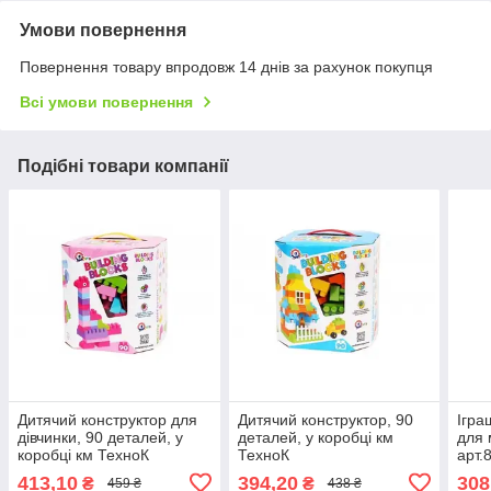
Умови повернення
Повернення товару впродовж 14 днів за рахунок покупця
Всі умови повернення
Подібні товари компанії
Дитячий конструктор для
Дитячий конструктор, 90
Ігра
дівчинки, 90 деталей, у
деталей, у коробці км
для 
коробці км ТехноК
ТехноК
арт.
KM6535
413,10
394,20
308
₴
₴
459 ₴
438 ₴