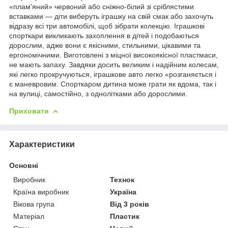
«плам'яний» червоний або сніжно-білий зі сріблястими
вставками — діти виберуть іграшку на свій смак або захочуть
відразу всі три автомобілі, щоб зібрати колекцію. Іграшкові
спорткари викликають захоплення в дітей і подобаються
дорослим, адже вони є якісними, стильними, цікавими та
ергономічними. Виготовлені з міцної високоякісної пластмаси,
не мають запаху. Завдяки досить великим і надійним колесам,
які легко прокручуються, іграшкове авто легко «розганяється і
є маневровим. Спорткаром дитина може грати як вдома, так і
на вулиці, самостійно, з однолітками або дорослими.
Приховати
Характеристики
Основні
Виробник
Технок
Країна виробник
Україна
Вікова група
Від 3 років
Матеріал
Пластик