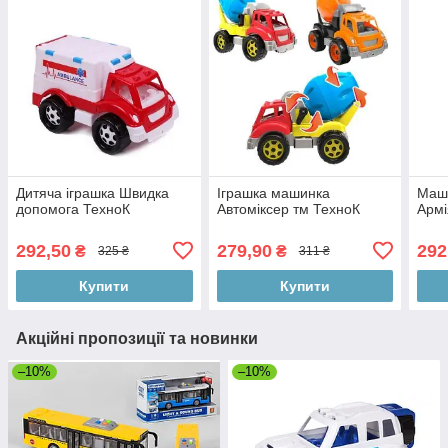
Дитяча іграшка Швидка
Іграшка машинка
Маш
допомога ТехноК
Автоміксер тм ТехноК
Армі
292,50
279,90
292
₴
₴
325 ₴
311 ₴
Купити
Купити
Акційні пропозиції та новинки
–10%
–10%