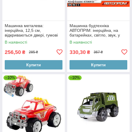
Машинка металева:
Машинка будтехніка
інерційна, 12,5 см,
АВТОПРІМ: інерційна, на
відкриваються двері, гумові
батарейках, світло, звук, у
колеса, в коробці 16-7-8 см
коробці 20, 5*11*14 см
В наявності
В наявності
256,50
330,30
₴
₴
285 ₴
367 ₴
Купити
Купити
–10%
–10%