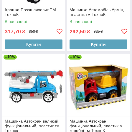
Іграшка Позашляховик ТМ
Машинка Автомобіль Армія,
ТехноК
пластик тм ТехноК
В наявності
В наявності
317,70
292,50
₴
₴
353 ₴
325 ₴
Купити
Купити
–10%
–10%
Машинка Автокран великий,
Машинка Автокран,
функціональний, пластик тм
функціональний, пластик в
Технок
коробці тм ТехноК