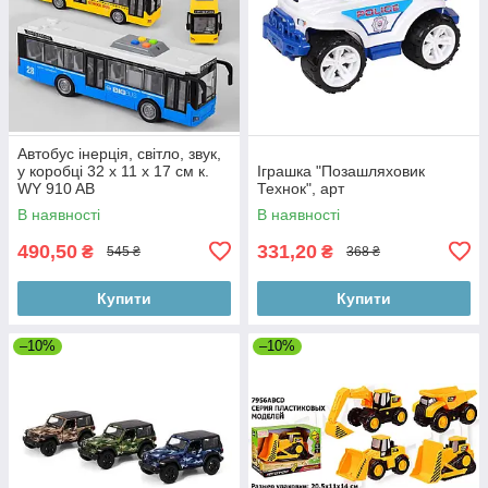
Автобус інерція, світло, звук,
у коробці 32 х 11 х 17 см к.
Іграшка "Позашляховик
WY 910 AB
Технок", арт
В наявності
В наявності
490,50
331,20
₴
₴
545 ₴
368 ₴
Купити
Купити
–10%
–10%