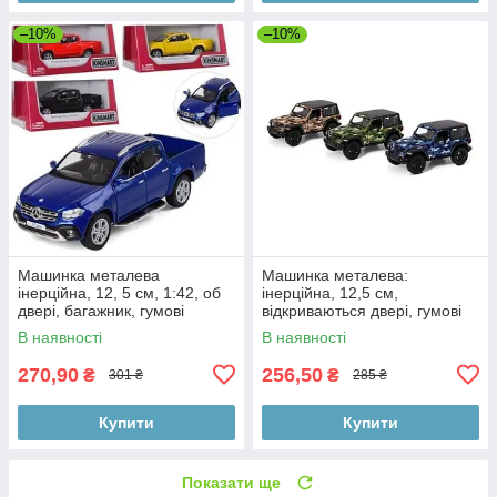
–10%
–10%
Машинка металева
Машинка металева:
інерційна, 12, 5 см, 1:42, об
інерційна, 12,5 см,
двері, багажник, гумові
відкриваються двері, гумові
колеса в коробці 16-7-8 см
колеса, в коробці 16-7-8 см
В наявності
В наявності
270,90
256,50
₴
₴
301 ₴
285 ₴
Купити
Купити
Показати ще