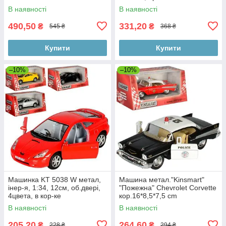
В наявності
В наявності
490,50
331,20
₴
₴
545 ₴
368 ₴
Купити
Купити
–10%
–10%
Машинка KT 5038 W метал,
Машина метал."Kinsmart"
інер-я, 1:34, 12см, об.двері,
"Пожежна" Chevrolet Corvette
4цвета, в кор-ке
кор.16*8,5*7,5 cm
В наявності
В наявності
205,20
264,60
₴
₴
228 ₴
294 ₴