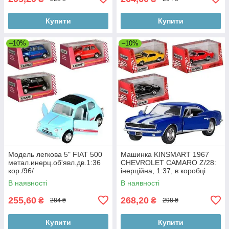
Купити
Купити
–10%
–10%
Модель легкова 5" FIAT 500
Машинка KINSMART 1967
метал.инерц.об'явл.дв.1:36
CHEVROLET CAMARO Z/28:
кор./96/
інерційна, 1:37, в коробці
15,5-8 см
В наявності
В наявності
255,60
268,20
₴
₴
284 ₴
298 ₴
Купити
Купити