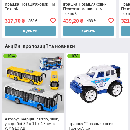
Іграшка Позашляховик ТМ
Іграшка Позашляховик
Тран
ТехноК
Пожежна машина тм
Пож
ТехноК
Тех
317,70
439,20
321
₴
₴
353 ₴
488 ₴
Купити
Купити
Акційні пропозиції та новинки
–10%
–10%
Автобус інерція, світло, звук,
у коробці 32 х 11 х 17 см к.
Іграшка "Позашляховик
WY 910 AB
Технок", арт