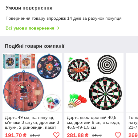
Умови повернення
Повернення товару впродовж 14 днів за рахунок покупця
Всі умови повернення
Подібні товари компанії
Дартс 49 см, на липучці,
Дартс двосторонній 40,5
Тені
м'ячики 3 штуки, дротики 3
см, дротики 6 шт, в слюди,
нату
штуки, 2 різновиди, пакет
46,5-49-1,5 см
21-7
17,5-18-4 см
191,70
281,88
269
₴
₴
213 ₴
348 ₴