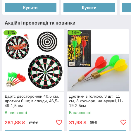
Купити
Купити
Акційні пропозиції та новинки
–19%
–18%
Дартс двосторонній 40,5 см,
Дротики з голкою, 3 шт., 11
дротики 6 шт, в слюди, 46,5-
см, 3 кольори, на аркуші,11-
49-1,5 см
19-2,5см
В наявності
В наявності
281,88
31,98
₴
₴
348 ₴
39 ₴