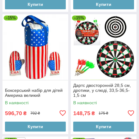
Купити
Купити
–15%
–15%
Дартс двосторонній 28,5 см,
Боксерський набір для дітей
дротики, у слюді, 33,5-36,5-
Америка великий
1,5 см
В наявності
В наявності
596,70
148,75
₴
₴
702 ₴
175 ₴
Купити
Купити