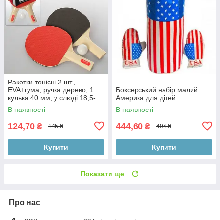
Ракетки тенісні 2 шт.,
EVA+гума, ручка дерево, 1
Боксерський набір малий
кулька 40 мм, у слюді 18,5-
Америка для дітей
29-4 см
В наявності
В наявності
124,70
444,60
₴
₴
145 ₴
494 ₴
Купити
Купити
Показати ще
Про нас