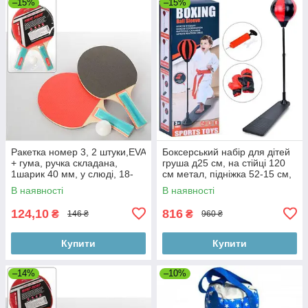
–15%
–15%
Ракетка номер 3, 2 штуки,EVA
Боксерський набір для дітей
+ гума, ручка складана,
груша д25 см, на стійці 120
1шарик 40 мм, у слюді, 18-
см метал, підніжка 52-15 см,
29-4 см
насос
В наявності
В наявності
124,10
816
₴
₴
146 ₴
960 ₴
Купити
Купити
–14%
–10%