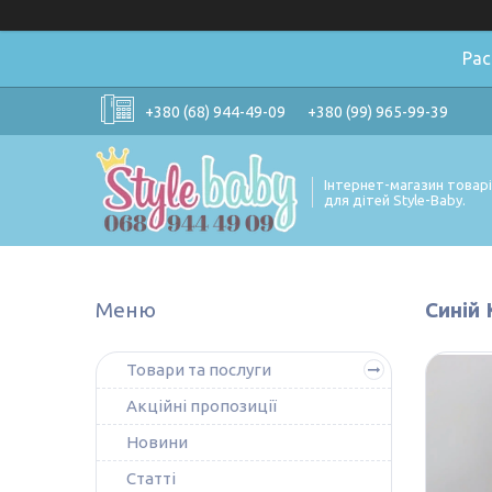
Ра
+380 (68) 944-49-09
+380 (99) 965-99-39
Інтернет-магазин товар
для дітей Style-Baby.
Синій 
Товари та послуги
Акційні пропозиції
Новини
Статті