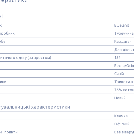
ні
к
Blueland
виробник
Туреччина
обу
Кардиган
Для дівча
итячого одягу (за зростом)
152
Весна/Осі
Синій
нини
Трикотаж
76% котон
Новий
тувальницькі характеристики
Клямка
Офісний
и і принти
Без візерун