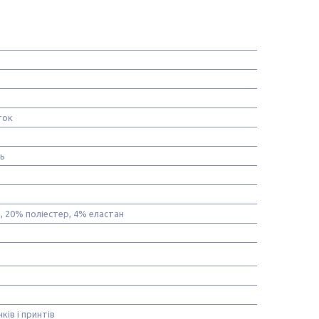
ток
нь
, 20% поліестер, 4% еластан
ків і принтів