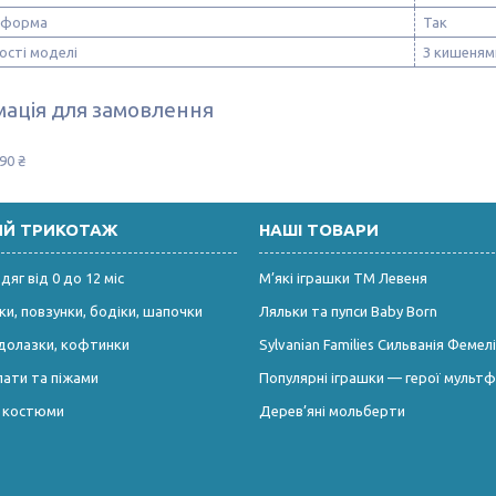
 форма
Так
ості моделі
З кишеням
ація для замовлення
90 ₴
ИЙ ТРИКОТАЖ
НАШІ ТОВАРИ
яг від 0 до 12 міс
М’які іграшки ТМ Левеня
и, повзунки, бодіки, шапочки
Ляльки та пупси Baby Born
долазки, кофтинки
Sylvanian Families Сильванія Фемелі
лати та піжами
Популярні іграшки — герої мультф
і костюми
Дерев’яні мольберти