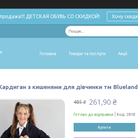
спродажа!!! ДЕТСКАЯ ОБУВЬ СО СКИДКОЙ!
Хочу скидк
ів
Головна
Товари та послуги
Акції
Кардиган з кишенями для дівчинки тм Blueland
261,90 ₴
485 ₴
Готово до відправки
Код:
2818
Купити