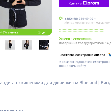
Купити з
+380 (68) 944-49-09
Менеджер інтернет магазину
–46%
24 дні
повернення товару протягом 14 
У компанії підключені електронні
покидаючи сайту.
Кардиган з кишенями для дівчинки тм Blueland | Вигі
теристики