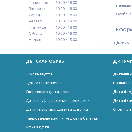
Понеділок
10:00
18:00
Шкільна
Вівторок
10:00
18:00
Особлив
Середа
10:00
18:00
Четвер
10:00
18:00
Пʼятниця
10:00
18:00
Інформ
Субота
10:00
18:00
Неділя
10:00
15:00
Ціна:
261,
ДЕТСКАЯ ОБУВЬ
ДИТЯЧ
Зимове взуття
Дитячий од
Демісезонне взуття
Розпашонк
Спортивне взуття, кеди
Дитячі во
Дитячі туфлі, балетки та мокасини
Дитячі ха
Дитячі капці для дому та садочка
Спортивн
Танцювальне взуття, чешки та балетки
Літнє взуття