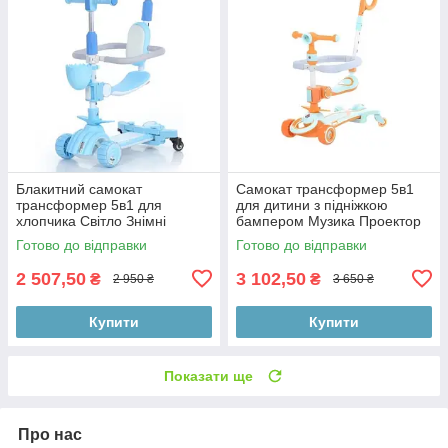
Блакитний самокат
Самокат трансформер 5в1
трансформер 5в1 для
для дитини з підніжкою
хлопчика Світло Знімні
бампером Музика Проектор
колеса для стійкості
Фара колір М'ята/
Готово до відправки
Готово до відправки
Помаранчевий
2 507,50
3 102,50
₴
₴
2 950 ₴
3 650 ₴
Купити
Купити
Показати ще
Про нас