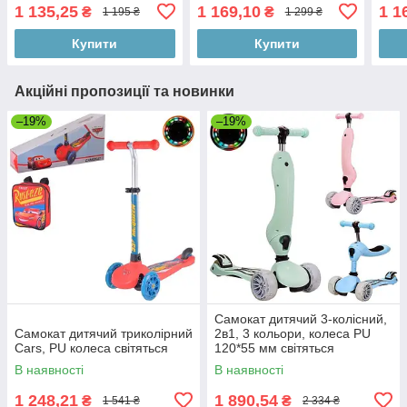
світлом LED, регулювання
коле
1 135,25
1 169,10
1 1
₴
₴
1 195 ₴
1 299 ₴
висоти, до 50кг
нава
Купити
Купити
Акційні пропозиції та новинки
–19%
–19%
Самокат дитячий 3-колісний,
Самокат дитячий триколірний
2в1, 3 кольори, колеса PU
Cars, PU колеса світяться
120*55 мм світяться
В наявності
В наявності
1 248,21
1 890,54
₴
₴
1 541 ₴
2 334 ₴