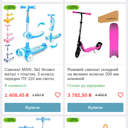
–15%
–15%
Самокат MAXI, 3в1 біговел
Рожевий самокат складний
метал + пластик, 3 колеса
на великих колесах 200 мм
переднє ПУ 110 мм-світло,
алюміній
заднє 84 мм, підніжка
В наявності
Готово до відправки
1 408,45
3 782,50
₴
₴
1 657 ₴
4 450 ₴
Купити
Купити
–15%
–15%