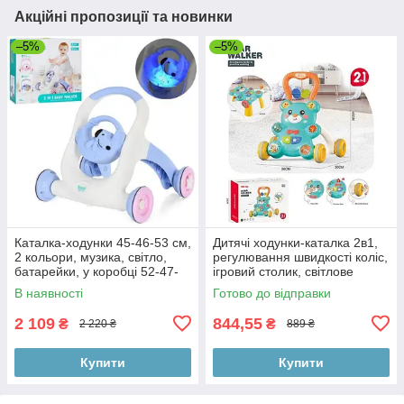
Акційні пропозиції та новинки
–5%
–5%
Каталка-ходунки 45-46-53 см,
Дитячі ходунки-каталка 2в1,
2 кольори, музика, світло,
регулювання швидкості коліс,
батарейки, у коробці 52-47-
ігровий столик, світлове
13см
підсвічування, звуки, мелодії,
В наявності
Готово до відправки
пищалка,
2 109
844,55
₴
₴
2 220 ₴
889 ₴
Купити
Купити