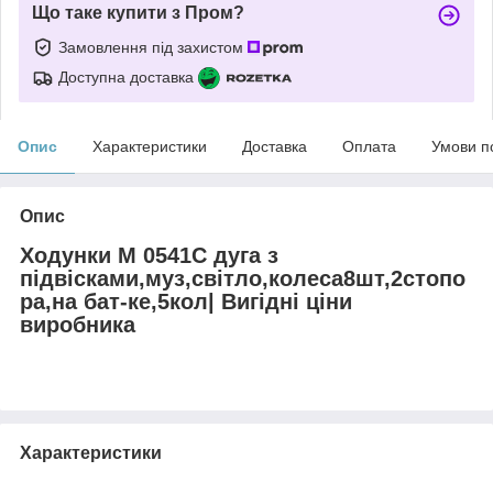
Що таке купити з Пром?
Замовлення під захистом
Доступна доставка
Опис
Характеристики
Доставка
Оплата
Умови п
Опис
Ходунки M 0541C дуга з
підвісками,муз,світло,колеса8шт,2стопо
ра,на бат-ке,5кол| Вигідні ціни
виробника
Характеристики