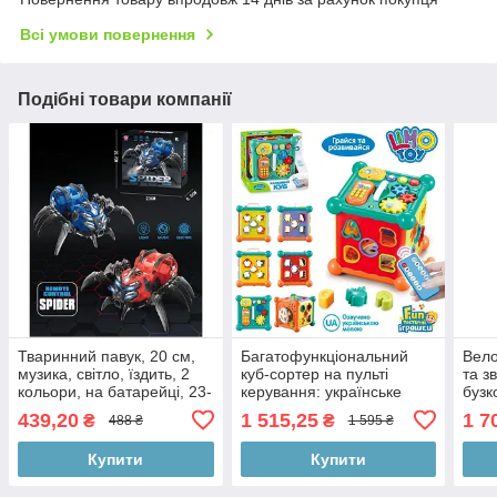
Всі умови повернення
Подібні товари компанії
Тваринний павук, 20 см,
Багатофункціональний
Вело
музика, світло, їздить, 2
куб-сортер на пульті
та з
кольори, на батарейці, 23-
керування: українське
бузк
20,5-8,5 см
озвучування, таймер, у
439,20
1 515,25
1 7
₴
₴
488 ₴
1 595 ₴
коробці 25,5-22,5-23,5 см
Купити
Купити