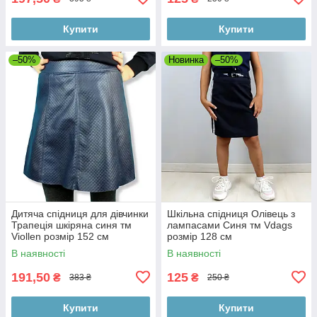
Купити
Купити
–50%
Новинка
–50%
Дитяча спідниця для дівчинки
Шкільна спідниця Олівець з
Трапеція шкіряна синя тм
лампасами Синя тм Vdags
Viollen розмір 152 см
розмір 128 см
В наявності
В наявності
191,50
125
₴
₴
383 ₴
250 ₴
Купити
Купити