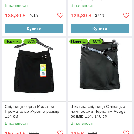
В наявності
В наявності
138,30
123,30
₴
₴
461 ₴
274 ₴
Купити
Купити
Новинка
–50%
Новинка
–50%
Спідниця чорна Мила тм
Шкільна спідниця Олівець з
Промателье Україна розмір
лампасами Чорна тм Vdags
134 см
розмір 134, 140 см
В наявності
В наявності
197,50
125
₴
₴
395 ₴
250 ₴