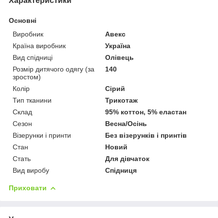
Характеристики
Основні
Виробник
Авекс
Країна виробник
Україна
Вид спідниці
Олівець
Розмір дитячого одягу (за
140
зростом)
Колір
Сірий
Тип тканини
Трикотаж
Склад
95% коттон, 5% еластан
Сезон
Весна/Осінь
Візерунки і принти
Без візерунків і принтів
Стан
Новий
Стать
Для дівчаток
Вид виробу
Спідниця
Приховати