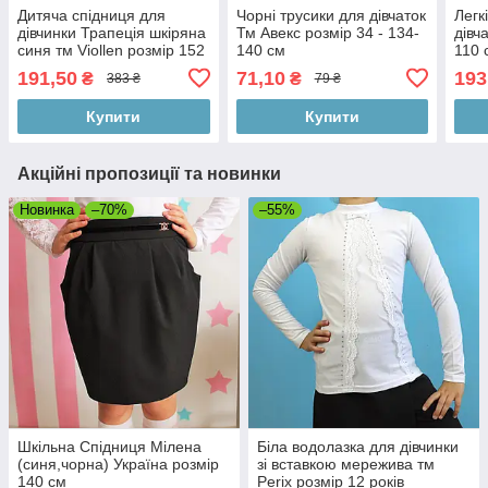
Дитяча спідниця для
Чорні трусики для дівчаток
Легк
дівчинки Трапеція шкіряна
Тм Авекс розмір 34 - 134-
дівч
синя тм Viollen розмір 152
140 см
110 
см
191,50
71,10
193
₴
₴
383 ₴
79 ₴
Купити
Купити
Акційні пропозиції та новинки
Новинка
–70%
–55%
Шкільна Спідниця Мілена
Біла водолазка для дівчинки
(синя,чорна) Україна розмір
зі вставкою мережива тм
140 см
Perix розмір 12 років