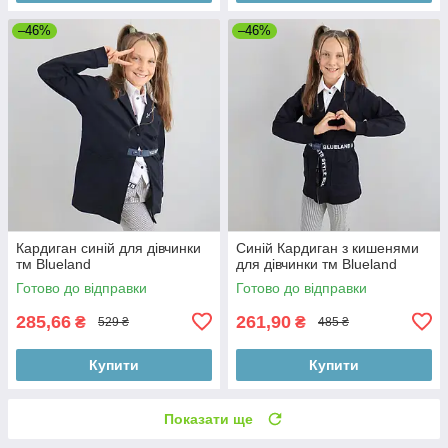
–46%
–46%
Кардиган синій для дівчинки
Синій Кардиган з кишенями
тм Blueland
для дівчинки тм Blueland
Готово до відправки
Готово до відправки
285,66
261,90
₴
₴
529 ₴
485 ₴
Купити
Купити
Показати ще