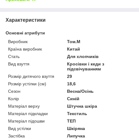
Характеристики
Основні атрибути
Виробник
Том.М
Країна виробник
Китай
Стать
Для хлопчиків
Вид взуття
Кросівки і кеди з
підсвічуванням
Розмір дитячого взуття
29
Розмір устілки (см)
18,6
Сезон
Весна/Осінь
Колір
Синій
Матеріал верху
Штучна шкіра
Матеріал підкладки
Текстиль
Матеріал підошви
ТЕП
Вид устілки
Шкіряна
Застібка
Липучка