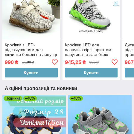
Кросівки з LED-
Кросівки LED для
Дитя
підсвічуванням для
хлопчика сірі з принтом
підс
дівчинки бежеві на липучці
павутина та застібкою-
прин
BiKi
липучкою Bi&Ki розміри
розм
990
945,25
967
₴
₴
1 100 ₴
995 ₴
27-32
Купити
Купити
Акційні пропозиції та новинки
Новинка
–40%
–40%