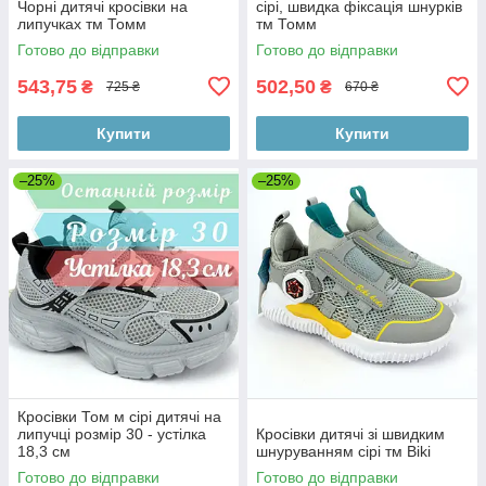
Чорні дитячі кросівки на
сірі, швидка фіксація шнурків
липучках тм Томм
тм Томм
Готово до відправки
Готово до відправки
543,75
502,50
₴
₴
725 ₴
670 ₴
Купити
Купити
–25%
–25%
Кросівки Том м сірі дитячі на
липучці розмір 30 - устілка
Кросівки дитячі зі швидким
18,3 см
шнуруванням сірі тм Biki
Готово до відправки
Готово до відправки