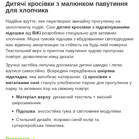
Дитячі кросівки з малюнком павутиння
для хлопчика
Надійне взуття, яке перетворює звичайну прогулянку на
захоплюючу подію. Сині
дитячі кросівки з підсвічуванням
підошви
від
BiKi
розроблені спеціально для активних
хлопчиків. Міцна гумова підошва з вбудованими світлодіодами
має відмінну амортизацію та стійкість на будь-якій поверхні.
Текстильний верх із принтом павутиння чудово пропускає
повітря, дозволяючи ніжці дихати.
Зручна застібка-липучка допомагає дитині швидко і легко
взутися самостійно. Всередині передбачена
шкіряна
підкладка
, яка запобігає натиранню. Ці
кросівки з
мигалками сині
стануть улюбленою парою для прогулянок у
парку та активних ігор на свіжому повітрі.
Матеріал верху
: дихаючий текстиль + якісний
шкірозамінник.
Підошва
: зносостійка гума зі світловими модулями.
Стильний дизайн: яскраво-синій колір та
супергеройська тематика.
Приховати