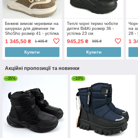
Бежеві зимові черевики на
Теплі чорні термо чоботи
Чорн
шнурках для дівчинки тм
дитячі Bi&Ki розмір 36 -
на з
ShoSho розмір 41 - устілка
устілка 23 см
28 -
26 см
1 345,50
945,25
1 3
₴
₴
1 495 ₴
995 ₴
Купити
Купити
Акційні пропозиції та новинки
–35%
–10%