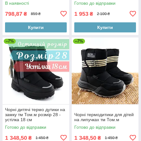
В наявності
Готово до відправки
798,87
1 953
₴
₴
859 ₴
2 100 ₴
Купити
Купити
–7%
–7%
Чорні дитячі термо дутики на
замку тм Том.м розмір 28 -
Чорні термодитики для дітей
устілка 18 см
на липучках тм Том.м
Готово до відправки
Готово до відправки
1 348,50
1 348,50
₴
₴
1 450 ₴
1 450 ₴