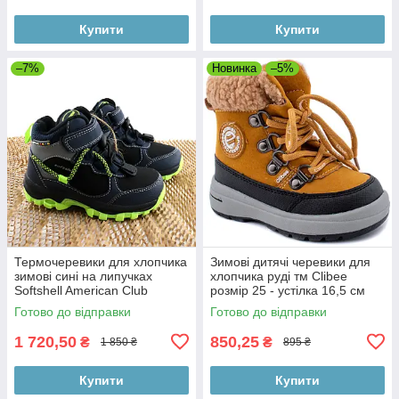
Купити
Купити
–7%
Новинка
–5%
Термочеревики для хлопчика
Зимові дитячі черевики для
зимові сині на липучках
хлопчика руді тм Clibee
Softshell American Club
розмір 25 - устілка 16,5 см
Готово до відправки
Готово до відправки
1 720,50
850,25
₴
₴
1 850 ₴
895 ₴
Купити
Купити