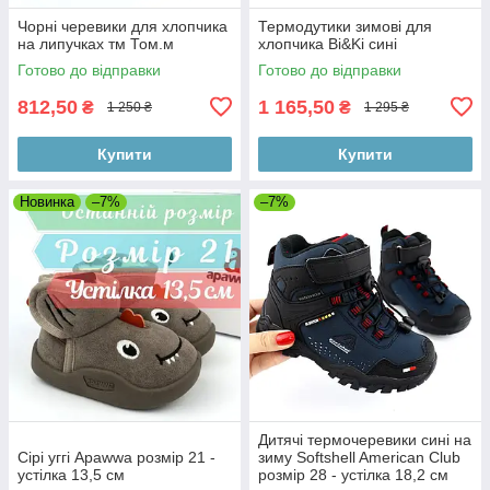
Чорні черевики для хлопчика
Термодутики зимові для
на липучках тм Том.м
хлопчика Bi&Ki сині
Готово до відправки
Готово до відправки
812,50
1 165,50
₴
₴
1 250 ₴
1 295 ₴
Купити
Купити
Новинка
–7%
–7%
Дитячі термочеревики сині на
Сірі уггі Apawwa розмір 21 -
зиму Softshell American Club
устілка 13,5 см
розмір 28 - устілка 18,2 см