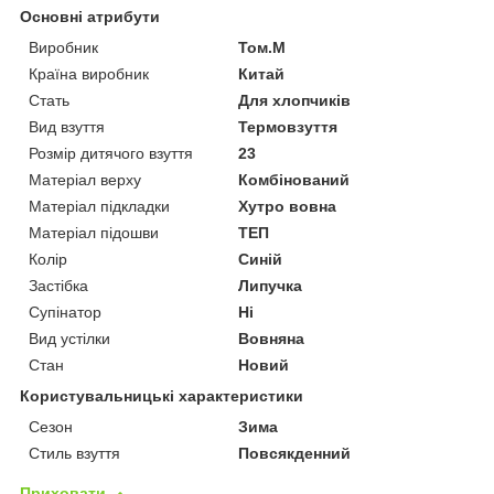
Основні атрибути
Виробник
Том.М
Країна виробник
Китай
Стать
Для хлопчиків
Вид взуття
Термовзуття
Розмір дитячого взуття
23
Матеріал верху
Комбінований
Матеріал підкладки
Хутро вовна
Матеріал підошви
ТЕП
Колір
Синій
Застібка
Липучка
Супінатор
Ні
Вид устілки
Вовняна
Стан
Новий
Користувальницькі характеристики
Сезон
Зима
Стиль взуття
Повсякденний
Приховати