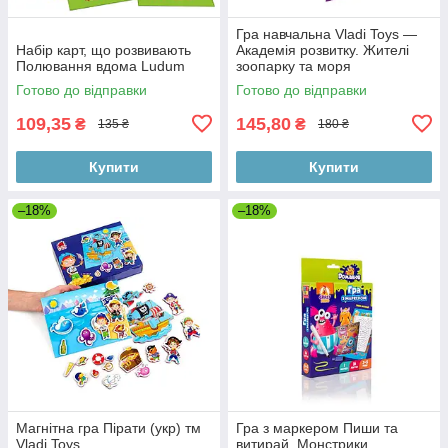
Гра навчальна Vladi Toys —
Набір карт, що розвивають
Академія розвитку. Жителі
Полювання вдома Ludum
зоопарку та моря
Готово до відправки
Готово до відправки
109,35
145,80
₴
₴
135 ₴
180 ₴
Купити
Купити
–18%
–18%
Магнітна гра Пірати (укр) тм
Гра з маркером Пиши та
Vladi Toys
витирай. Монстрики