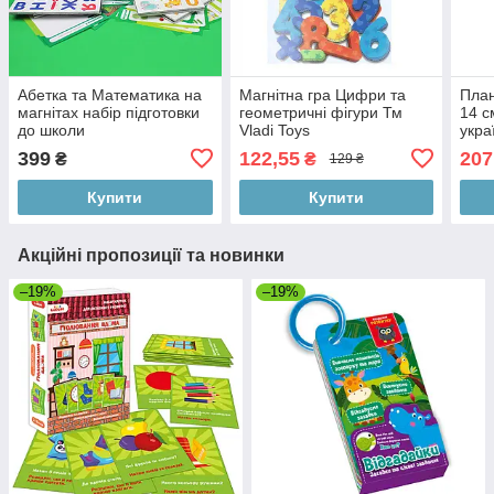
Абетка та Математика на
Магнітна гра Цифри та
План
магнітах набір підготовки
геометричні фігури Тм
14 с
до школи
Vladi Toys
укра
коль
399
122,55
207
₴
₴
129 ₴
коро
Купити
Купити
Акційні пропозиції та новинки
–19%
–19%