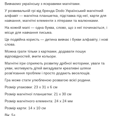
Вивчаємо українську з яскравими магнітами.
У розвивальній грі від бренда Dodo Український магнітний
алфавіт — магнітна планшетка, підставка під неї, карти для
навчання, магнітні елементи з літерами та малюнками.
На кожній мапі — одна буква, слово, що з неї починається, і
місце для навчання письма.
Це подвійна користь — дитина вивчає і букви алфавіту, і нові
слова.
Можна грати тільки з картками, додавати пошук
відповідностей, вчити кольори.
Магнітні ігри сприяють розвитку дрібної моторики, уваги та
уяви, мотивують дітей вигадувати креативні шляхи
розв'язання проблем і просто додають веселощів.
Гра може стати улюбленою розвагою всієї родини.
Розмір упаковки: 23 x 31 x 6 см
Розмір магнітної планшетки: 21 x 30 см
Розмір магнітного елемента: 24 x 24 мм
Розмір карти: 14 x 10 см
Вік: 5+