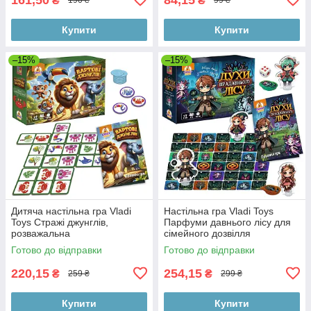
₴
₴
190 ₴
99 ₴
Купити
Купити
–15%
–15%
Дитяча настільна гра Vladi
Настільна гра Vladi Toys
Toys Стражі джунглів,
Парфуми давнього лісу для
розважальна
сімейного дозвілля
Готово до відправки
Готово до відправки
220,15
254,15
₴
₴
259 ₴
299 ₴
Купити
Купити