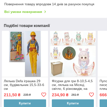
Повернення товару впродовж 14 днів за рахунок покупця
Всі умови повернення
Подібні товари компанії
Лялька Defa іграшка 29
Фігурки для гри 8-10,5-4,5
Пупс
см, будівельник 15,5-33-6
см, лялька на Місяці,
писк
см
світло, 6 різновидів, на
пляш
батарейках таблетках
8 см
211,50
234,90
666
₴
₴
235 ₴
261 ₴
Купити
Купити