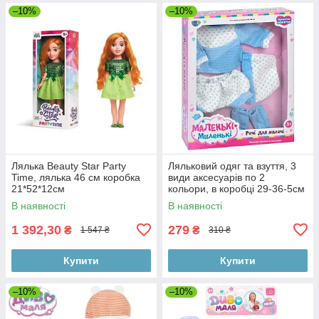
–10%
–10%
Лялька Beauty Star Party
Ляльковий одяг та взуття, 3
Time, лялька 46 см коробка
види аксесуарів по 2
21*52*12см
кольори, в коробці 29-36-5см
В наявності
В наявності
1 392,30
279
₴
₴
1 547 ₴
310 ₴
Купити
Купити
–10%
–10%