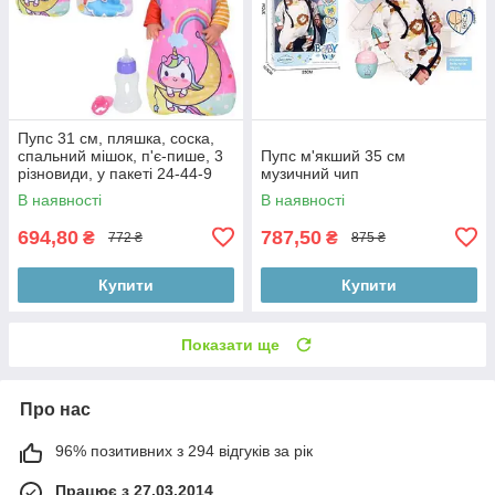
Пупс 31 см, пляшка, соска,
спальний мішок, п'є-пише, 3
Пупс м'якший 35 см
різновиди, у пакеті 24-44-9
музичний чип
см
В наявності
В наявності
694,80
787,50
₴
₴
772 ₴
875 ₴
Купити
Купити
Показати ще
Про нас
96% позитивних з 294 відгуків за рік
Працює з 27.03.2014