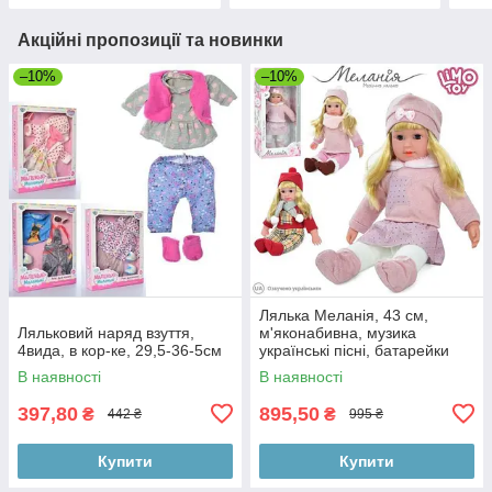
Акційні пропозиції та новинки
–10%
–10%
Лялька Меланія, 43 см,
Ляльковий наряд взуття,
м'яконабивна, музика
4вида, в кор-ке, 29,5-36-5см
українські пісні, батарейки
таблетки, у коробці
В наявності
В наявності
397,80
895,50
₴
₴
442 ₴
995 ₴
Купити
Купити