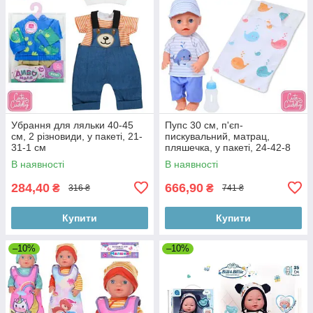
Убрання для ляльки 40-45
Пупс 30 см, п'єп-
см, 2 різновиди, у пакеті, 21-
пискувальний, матрац,
31-1 см
пляшечка, у пакеті, 24-42-8
см
В наявності
В наявності
284,40
666,90
₴
₴
316 ₴
741 ₴
Купити
Купити
–10%
–10%