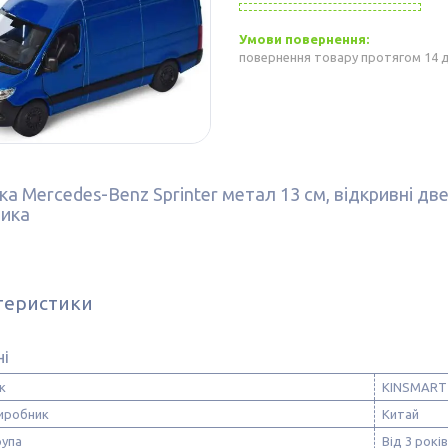
повернення товару протягом 14 
 Mercedes-Benz Sprinter метал 13 см, відкривні двер
ика
теристики
ні
к
KINSMART
виробник
Китай
рупа
Від 3 років