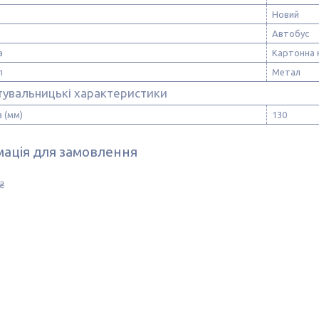
Новий
Автобус
а
Картонна 
л
Метал
тувальницькі характеристики
 (мм)
130
ація для замовлення
₴