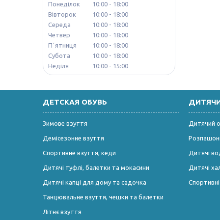
Понеділок
10:00
18:00
Вівторок
10:00
18:00
Середа
10:00
18:00
Четвер
10:00
18:00
Пʼятниця
10:00
18:00
Субота
10:00
18:00
Неділя
10:00
15:00
ДЕТСКАЯ ОБУВЬ
ДИТЯЧ
Зимове взуття
Дитячий од
Демісезонне взуття
Розпашонк
Спортивне взуття, кеди
Дитячі во
Дитячі туфлі, балетки та мокасини
Дитячі ха
Дитячі капці для дому та садочка
Спортивн
Танцювальне взуття, чешки та балетки
Літнє взуття