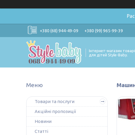
Ра
+380 (68) 944-49-09
+380 (99) 965-99-39
Інтернет-магазин товар
для дітей Style-Baby.
Машинк
Товари та послуги
Акційні пропозиції
Новини
Статті