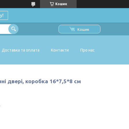
Кошик
у!
Кошик
Доставка та оплата
Контакти
Про нас
ні двері, коробка 16*7,5*8 см
W