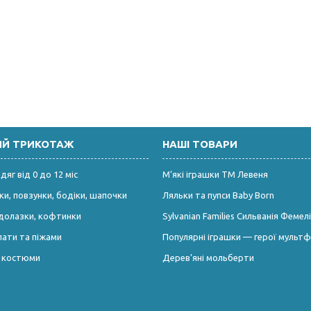
ИЙ ТРИКОТАЖ
НАШІ ТОВАРИ
яг від 0 до 12 міс
М’які іграшки ТМ Левеня
и, повзунки, бодіки, шапочки
Ляльки та пупси Baby Born
долазки, кофтинки
Sylvanian Families Сильванія Фемелі
лати та піжами
Популярні іграшки — герої мультф
і костюми
Дерев’яні мольберти