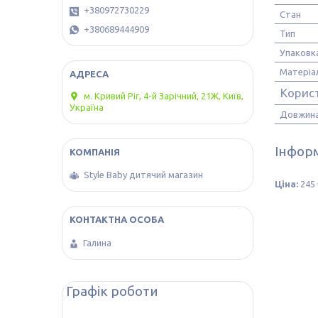
+380972730229
Стан
+380689444909
Тип
Упаковк
Матеріа
Корис
м. Кривий Ріг, 4-й Зарічний, 21Ж, Київ,
Україна
Довжина
Інформ
Style Baby дитячий магазин
Ціна:
245 
Галина
Графік роботи