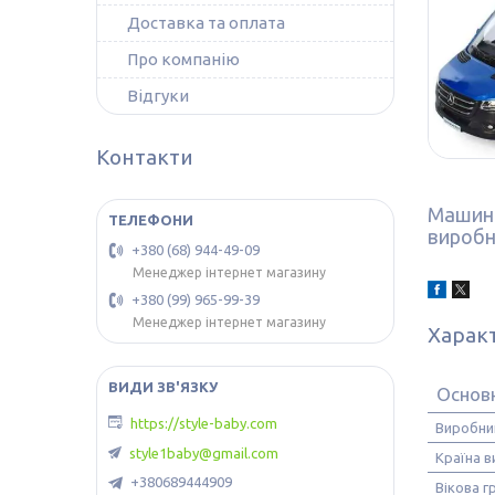
Доставка та оплата
Про компанію
Відгуки
Контакти
Машинка
виробн
+380 (68) 944-49-09
Менеджер інтернет магазину
+380 (99) 965-99-39
Менеджер інтернет магазину
Харак
Основ
https://style-baby.com
Виробни
style1baby@gmail.com
Країна 
+380689444909
Вікова г