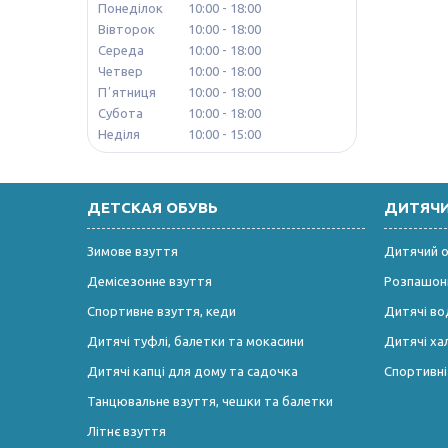
Понеділок
10:00
18:00
Вівторок
10:00
18:00
Середа
10:00
18:00
Четвер
10:00
18:00
Пʼятниця
10:00
18:00
Субота
10:00
18:00
Неділя
10:00
15:00
ДЕТСКАЯ ОБУВЬ
ДИТЯЧ
Зимове взуття
Дитячий од
Демісезонне взуття
Розпашонк
Спортивне взуття, кеди
Дитячі во
Дитячі туфлі, балетки та мокасини
Дитячі ха
Дитячі капці для дому та садочка
Спортивн
Танцювальне взуття, чешки та балетки
Літнє взуття