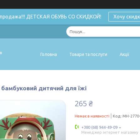
спродажа!!! ДЕТСКАЯ ОБУВЬ СО СКИДКОЙ!
Хочу скидк
ів
Головна
Товари та послуги
Акції
 бамбуковий дитячий для їжі
265 ₴
Немає в наявності
Код:
MH-2770-
+380 (68) 944-49-09
Менеджер інтернет магазину