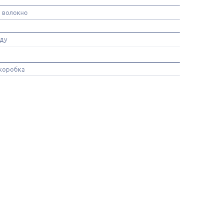
 волокно
уду
коробка