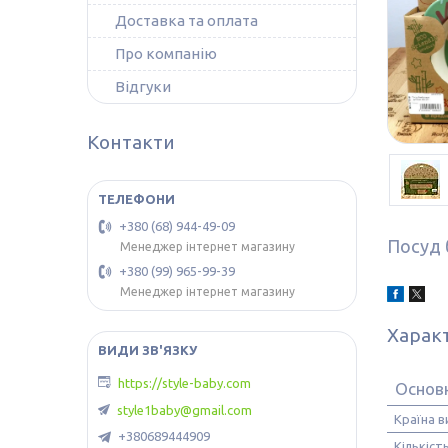
Доставка та оплата
Про компанію
Відгуки
Контакти
+380 (68) 944-49-09
Посуд 
Менеджер інтернет магазину
+380 (99) 965-99-39
Менеджер інтернет магазину
Харак
https://style-baby.com
Основ
style1baby@gmail.com
Країна 
+380689444909
Кількіст