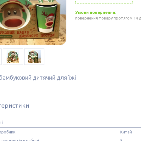
повернення товару протягом 14 
бамбуковий дитячий для їжі
теристики
ні
виробник
Китай
ь предметів в наборі
5