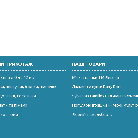
ИЙ ТРИКОТАЖ
НАШІ ТОВАРИ
яг від 0 до 12 міс
М’які іграшки ТМ Левеня
и, повзунки, бодіки, шапочки
Ляльки та пупси Baby Born
долазки, кофтинки
Sylvanian Families Сильванія Фемелі
лати та піжами
Популярні іграшки — герої мультф
і костюми
Дерев’яні мольберти