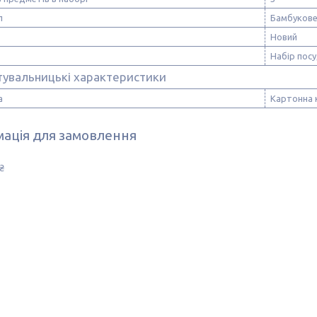
л
Бамбукове
Новий
Набір пос
тувальницькі характеристики
а
Картонна 
ація для замовлення
₴