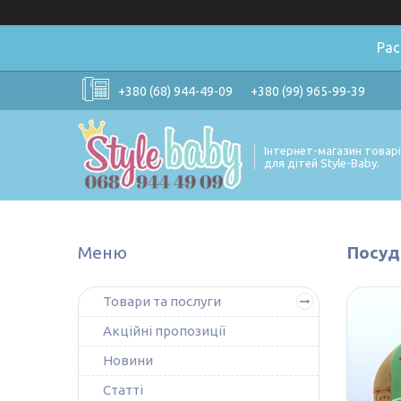
Ра
+380 (68) 944-49-09
+380 (99) 965-99-39
Інтернет-магазин товар
для дітей Style-Baby.
Посуд
Товари та послуги
Акційні пропозиції
Новини
Статті