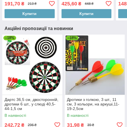
17,5-18-4 см
штук, у коробці, 58-19-5,5
191,70
425,60
148
₴
₴
213 ₴
448 ₴
см
Купити
Купити
Акційні пропозиції та новинки
–18%
–18%
Дартс 36,5 см, двосторонній,
Дротики з голкою, 3 шт., 11
дротики 6 шт., у слюді 40,5-
см, 3 кольори, на аркуші,11-
44-1,5 см
19-2,5см
В наявності
В наявності
242,72
31,98
₴
₴
296 ₴
39 ₴