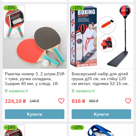
–15%
–15%
Ракетка номер 3, 2 штуки,EVA
Боксерський набір для дітей
+ гума, ручка складана,
груша д25 см, на стійці 120
1шарик 40 мм, у слюді, 18-
см метал, підніжка 52-15 см,
29-4 см
насос
В наявності
В наявності
124,10
816
₴
₴
146 ₴
960 ₴
Купити
Купити
–14%
–10%