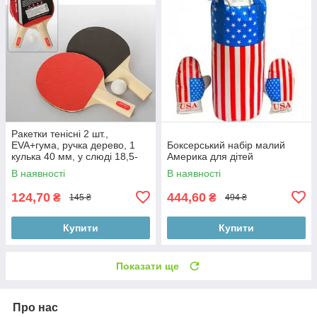
Ракетки тенісні 2 шт.,
EVA+гума, ручка дерево, 1
Боксерський набір малий
кулька 40 мм, у слюді 18,5-
Америка для дітей
29-4 см
В наявності
В наявності
124,70
444,60
₴
₴
145 ₴
494 ₴
Купити
Купити
Показати ще
Про нас