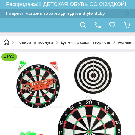
Распродажа!!! ДЕТСКАЯ ОБУВЬ СО СКИДКОЙ!
Інтернет-магазин товарів для дітей Style-Baby.
Товари та послуги
Дитячі іграшки і творчість
Активні 
–19%