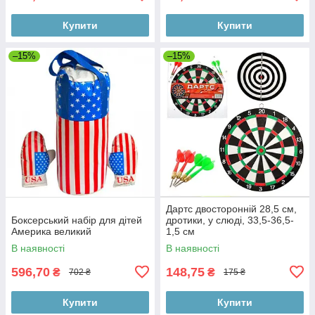
Купити
Купити
–15%
–15%
Дартс двосторонній 28,5 см,
Боксерський набір для дітей
дротики, у слюді, 33,5-36,5-
Америка великий
1,5 см
В наявності
В наявності
596,70
148,75
₴
₴
702 ₴
175 ₴
Купити
Купити