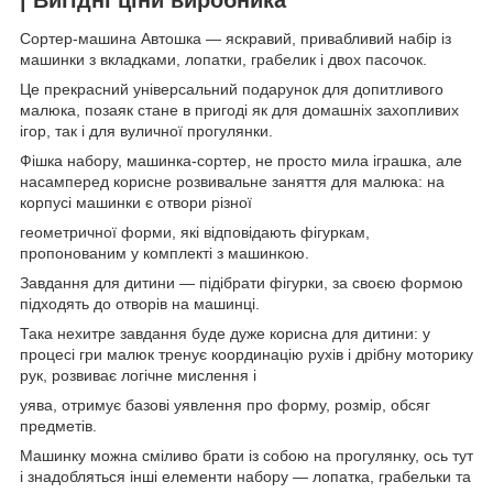
Сортер-машина Автошка — яскравий, привабливий набір із
машинки з вкладками, лопатки, грабелик і двох пасочок.
Це прекрасний універсальний подарунок для допитливого
малюка, позаяк стане в пригоді як для домашніх захопливих
ігор, так і для вуличної прогулянки.
Фішка набору, машинка-сортер, не просто мила іграшка, але
насамперед корисне розвивальне заняття для малюка: на
корпусі машинки є отвори різної
геометричної форми, які відповідають фігуркам,
пропонованим у комплекті з машинкою.
Завдання для дитини — підібрати фігурки, за своєю формою
підходять до отворів на машинці.
Така нехитре завдання буде дуже корисна для дитини: у
процесі гри малюк тренує координацію рухів і дрібну моторику
рук, розвиває логічне мислення і
уява, отримує базові уявлення про форму, розмір, обсяг
предметів.
Машинку можна сміливо брати із собою на прогулянку, ось тут
і знадобляться інші елементи набору — лопатка, грабельки та