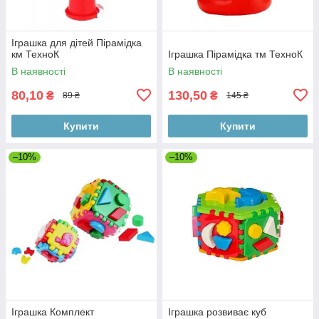
Іграшка для дітей Пірамідка
км ТехноК
Іграшка Пірамідка тм ТехноК
В наявності
В наявності
80,10
130,50
₴
₴
89 ₴
145 ₴
Купити
Купити
–10%
–10%
Іграшка Комплект
Іграшка розвиває куб