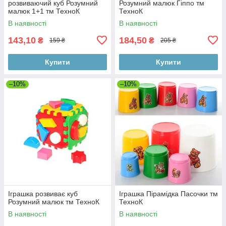
розвиваючий куб Розумний
Розумний малюк Гіппо тм
малюк 1+1 тм ТехноК
ТехноК
В наявності
В наявності
143,10
184,50
₴
₴
159 ₴
205 ₴
Купити
Купити
–10%
–10%
Іграшка розвиває куб
Іграшка Пірамідка Пасочки тм
Розумний малюк тм ТехноК
ТехноК
В наявності
В наявності