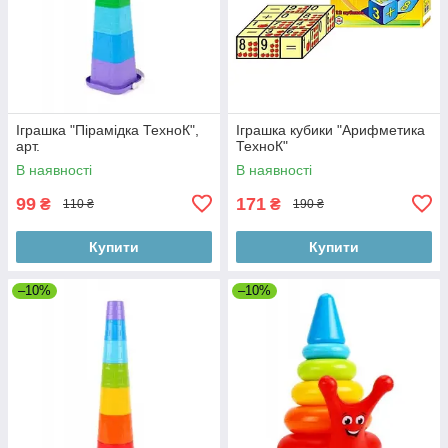
Іграшка "Пірамідка ТехноК",
Іграшка кубики "Арифметика
арт.
ТехноК"
В наявності
В наявності
99
171
₴
₴
110 ₴
190 ₴
Купити
Купити
–10%
–10%