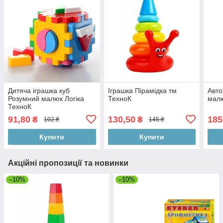
Дитяча іграшка куб
Іграшка Пірамідка тм
Авто
Розумний малюк Логіка
ТехноК
малю
ТехноК
91,80
130,50
185
₴
₴
102 ₴
145 ₴
Купити
Купити
Акційні пропозиції та новинки
–10%
–10%