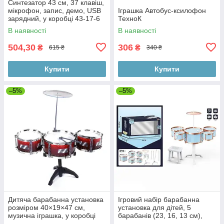
Синтезатор 43 см, 37 клавіш,
мікрофон, запис, демо, USB
Іграшка Автобус-ксилофон
зарядний, у коробці 43-17-6
ТехноК
см
В наявності
В наявності
504,30
306
₴
₴
615 ₴
340 ₴
Купити
Купити
–5%
–5%
Дитяча барабанна установка
Ігровий набір барабанна
розміром 40×19×47 см,
установка для дітей, 5
музична іграшка, у коробці
барабанів (23, 16, 13 см),
34×20×12 см
стійка з тарілкою, зручний