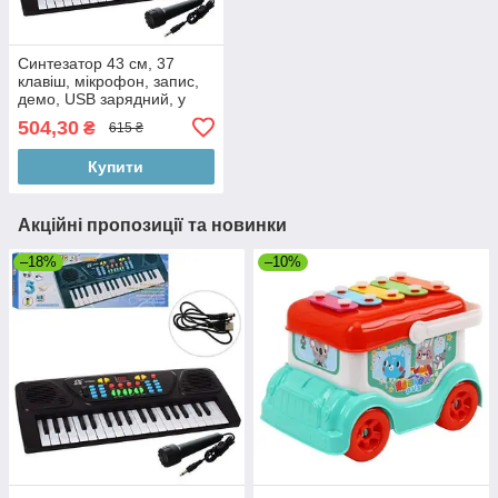
Синтезатор 43 см, 37
клавіш, мікрофон, запис,
демо, USB зарядний, у
коробці 43-17-6 см
504,30
₴
615 ₴
Купити
Акційні пропозиції та новинки
–18%
–10%