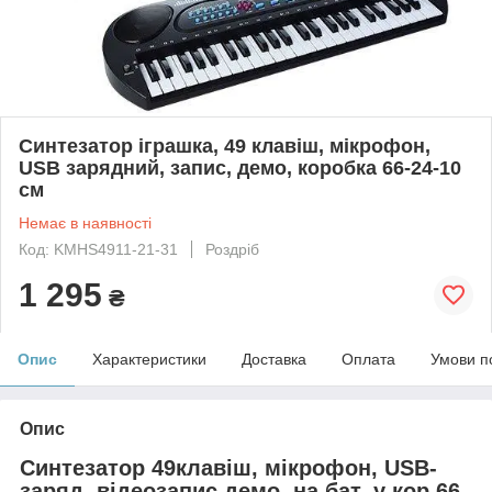
Синтезатор іграшка, 49 клавіш, мікрофон,
USB зарядний, запис, демо, коробка 66-24-10
см
Немає в наявності
Код: KMHS4911-21-31
Роздріб
1 295
₴
Опис
Характеристики
Доставка
Оплата
Умови п
Опис
Синтезатор 49клавіш, мікрофон, USB-
заряд, відеозапис,демо, на бат, у кор,66-