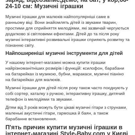
24-10 см: Музичні іграшки
Музичні іграшки для малюків найпопулярніші саме в
ранньому віці. Вони знайомлять дітей із звуками тварин,
простими для сприйняття мелодіями, які зазвичай чергуються
додатково зі світловими ефектами. Дітей до та після року
музичні інтерактивні розвивальні іграшки сприяють розвитку та
пізнанню світу.
Найпоширеніші музичні інструменти для дітей
У нашому інтернет-магазині можна купити іграшки
найрізноманітніших розмірів і функцій: ксилофон, барабани
на батарейках із музикою, бубни, маракаси, музичні піаніно
на батарейках для малюків.
Музичні іграшки для дітей після року також часто поєднують у
собі сортер, каталку з ручкою, інтерактивну іграшку, дитячий
телефон із мелодіями та звуками.
Дітям від 3 років можуть бути цікаві музичні гітари з струнами,
маленькі акустичні гітари, гармошка й баян, а також
барабанне встановлення.
П'ять причин купити музичні іграшки в
інтернет-магазині Style-Baby.com у Києві