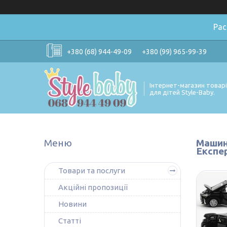
Ра
+380 (68) 944-49-09
+380 (99) 965-99-39
Інтернет-магазин товар
для дітей Style-Baby.
Машина
Експе
Товари та послуги
Акційні пропозиції
Новини
Статті