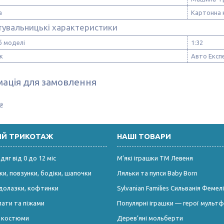
а
Картонна 
тувальницькі характеристики
 моделі
1:32
к
Авто Експ
ація для замовлення
₴
ИЙ ТРИКОТАЖ
НАШІ ТОВАРИ
яг від 0 до 12 міс
М’які іграшки ТМ Левеня
и, повзунки, бодіки, шапочки
Ляльки та пупси Baby Born
долазки, кофтинки
Sylvanian Families Сильванія Фемелі
лати та піжами
Популярні іграшки — герої мультф
і костюми
Дерев’яні мольберти