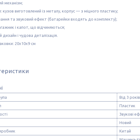
ий механізм;
л: кузов виготовлений із металу, корпус — з міцного пластику;
ування та звуковий ефект (батарейки входять до комплекту);
багажник і капот, що відчиняються;
 дизайн і чудова деталізація.
аковки: 20х10х9 см
теристики
ні
рупа
Від 3 років
л
Пластик
ості
Звукові еф
Новий
виробник
Китай
Машина-т