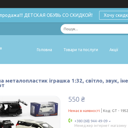
спродажа!!! ДЕТСКАЯ ОБУВЬ СО СКИДКОЙ!
Хочу скидк
ів
Головна
Товари та послуги
Акції
 металопластик іграшка 1:32, світло, звук, іне
рт
550 ₴
Немає в наявності
Код:
GT - 195
+380 (68) 944-49-09
Менеджер інтернет магазину