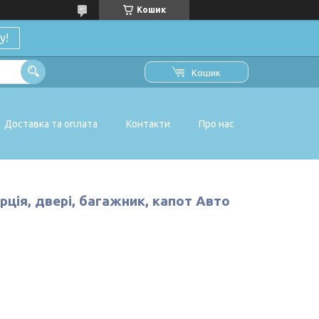
Кошик
у!
Кошик
Доставка та оплата
Контакти
Про нас
рція, двері, багажник, капот Авто
2