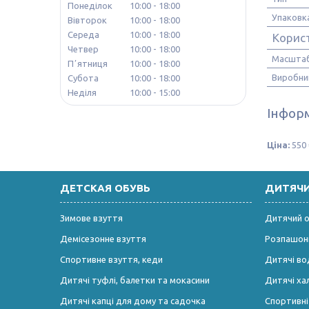
Понеділок
10:00
18:00
Упаковк
Вівторок
10:00
18:00
Середа
10:00
18:00
Корис
Четвер
10:00
18:00
Масштаб
Пʼятниця
10:00
18:00
Виробни
Субота
10:00
18:00
Неділя
10:00
15:00
Інформ
Ціна:
550 
ДЕТСКАЯ ОБУВЬ
ДИТЯЧ
Зимове взуття
Дитячий од
Демісезонне взуття
Розпашонк
Спортивне взуття, кеди
Дитячі во
Дитячі туфлі, балетки та мокасини
Дитячі ха
Дитячі капці для дому та садочка
Спортивн