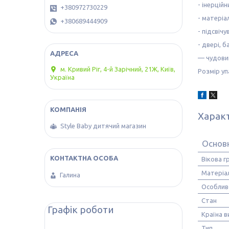
- інерційн
+380972730229
- матеріа
+380689444909
- підсвіч
- двері, 
— чудовий
м. Кривий Ріг, 4-й Зарічний, 21Ж, Київ,
Розмір уп
Україна
Харак
Style Baby дитячий магазин
Основ
Вікова г
Матеріа
Галина
Особлив
Стан
Графік роботи
Країна 
Тип