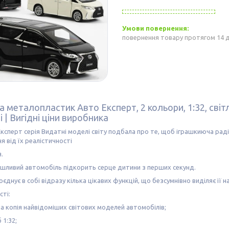
повернення товару протягом 14 
металопластик Авто Експерт, 2 кольори, 1:32, світло,
 | Вигідні ціни виробника
ксперт серія Видатні моделі світу подбала про те, щоб іграшкиюча раді
я від їх реалістичності
.
шливий автомобіль підкорить серце дитини з перших секунд.
єднує в собі відразу кілька цікавих функцій, що безсумнівно виділяє її н
ті:
а копія найвідоміших світових моделей автомобілів;
 1:32;