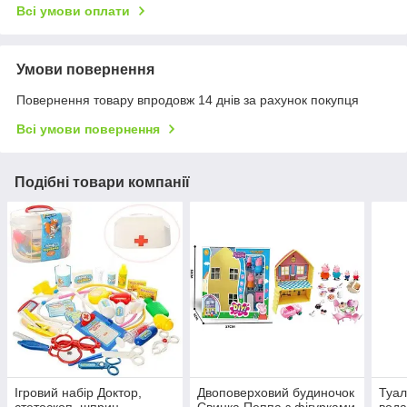
Всі умови оплати
Умови повернення
Повернення товару впродовж 14 днів за рахунок покупця
Всі умови повернення
Подібні товари компанії
Ігровий набір Доктор,
Двоповерховий будиночок
Туал
стетоскоп, шприц,
Свинка Пеппа з фігурками
вода