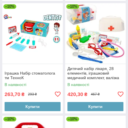
–10%
–10%
Дитячий набір лікаря, 28
Іграшка Набір стоматолога
елементів, іграшковий
тм ТехноК
медичний комплект, валізка
входить
В наявності
В наявності
263,70
420,30
₴
₴
293 ₴
467 ₴
Купити
Купити
–10%
–10%