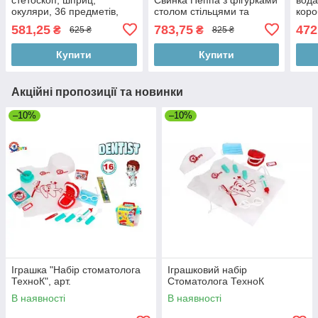
окуляри, 36 предметів,
столом стільцями та
коро
валіза 22 × 17 × 12 см
аксесуарами
581,25
783,75
472
₴
₴
625 ₴
825 ₴
Купити
Купити
Акційні пропозиції та новинки
–10%
–10%
Іграшка "Набір стоматолога
Іграшковий набір
ТехноК", арт.
Стоматолога ТехноК
В наявності
В наявності