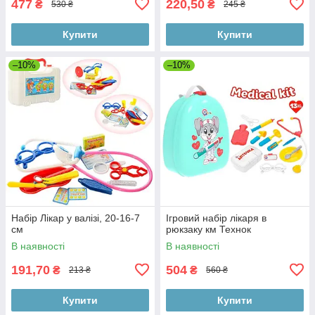
477
220,50
₴
₴
530 ₴
245 ₴
Купити
Купити
–10%
–10%
Набір Лікар у валізі, 20-16-7
Ігровий набір лікаря в
см
рюкзаку км Технок
В наявності
В наявності
191,70
504
₴
₴
213 ₴
560 ₴
Купити
Купити