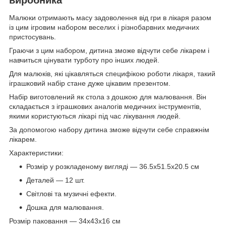
Малюки отримають масу задоволення від гри в лікаря разом
із цим ігровим набором веселих і різнобарвних медичних
пристосувань.
Граючи з цим набором, дитина зможе відчути себе лікарем і
навчиться цінувати турботу про інших людей.
Для малюків, які цікавляться специфікою роботи лікаря, такий
іграшковий набір стане дуже цікавим презентом.
Набір виготовлений як стола з дошкою для малювання. Він
складається з іграшкових аналогів медичних інструментів,
якими користуються лікарі під час лікування людей.
За допомогою набору дитина зможе відчути себе справжнім
лікарем.
Характеристики:
Розмір у розкладеному вигляді — 36.5х51.5х20.5 см
Деталей — 12 шт.
Світлові та музичні ефекти.
Дошка для малювання.
Розмір паковання — 34х43х16 см