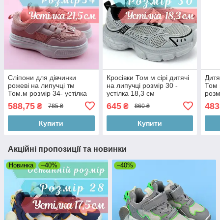
Сліпони для дівчинки
Кросівки Том м сірі дитячі
Дитя
рожеві на липучці тм
на липучці розмір 30 -
Том 
Том.м розмір 34- устілка
устілка 18,3 см
розм
21,5 см
588,75
645
483
₴
₴
785 ₴
860 ₴
Купити
Купити
Акційні пропозиції та новинки
Новинка
–40%
–40%