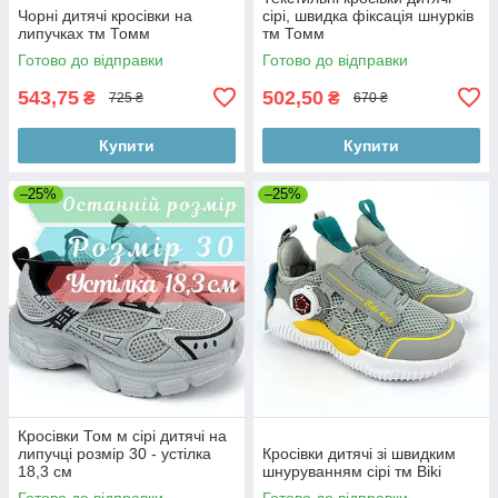
Чорні дитячі кросівки на
сірі, швидка фіксація шнурків
липучках тм Томм
тм Томм
Готово до відправки
Готово до відправки
543,75
502,50
₴
₴
725 ₴
670 ₴
Купити
Купити
–25%
–25%
Кросівки Том м сірі дитячі на
липучці розмір 30 - устілка
Кросівки дитячі зі швидким
18,3 см
шнуруванням сірі тм Biki
Готово до відправки
Готово до відправки