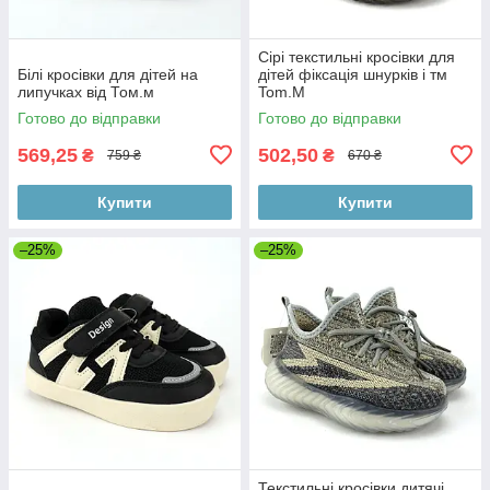
Сірі текстильні кросівки для
Білі кросівки для дітей на
дітей фіксація шнурків і тм
липучках від Том.м
Tom.M
Готово до відправки
Готово до відправки
569,25
502,50
₴
₴
759 ₴
670 ₴
Купити
Купити
–25%
–25%
Текстильні кросівки дитячі