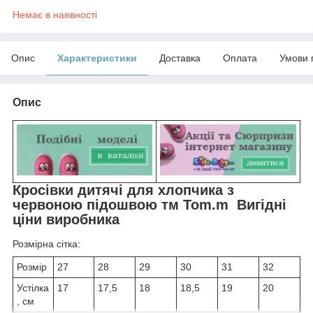
Немає в наявності
Опис
Характеристики
Доставка
Оплата
Умови 
Опис
Кросівки дитячі для хлопчика з
червоною підошвою тм Tom.m Вигідні
ціни виробника
Розмірна сітка:
Розмір
27
28
29
30
31
32
Устілка
17
17,5
18
18,5
19
20
, см