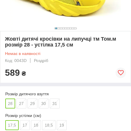
Жовті дитячі кросівки на липучці тм Том.м
розмір 28 - устілка 17,5 см
Немає в наявності
Код: 0043D
Роздріб
589
₴
Розмір дитячого взуття
28
27
29
30
31
Розмір устілки (см)
17,5
17
18
18,5
19