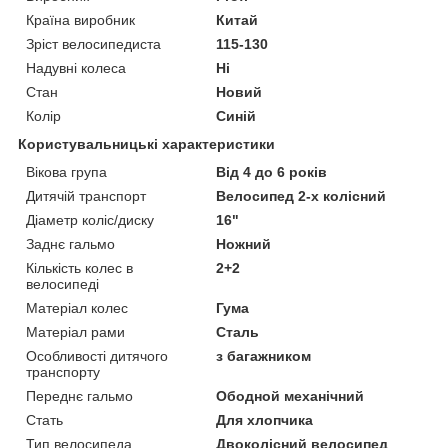
Країна виробник
Китай
Зріст велосипедиста
115-130
Надувні колеса
Ні
Стан
Новий
Колір
Синій
Користувальницькі характеристики
Вікова група
Від 4 до 6 років
Дитячій транспорт
Велосипед 2-х колісний
Діаметр коліс/диску
16"
Заднє гальмо
Ножний
Кількість колес в
2+2
велосипеді
Матеріал колес
Гума
Матеріал рами
Сталь
Особливості дитячого
з багажником
транспорту
Переднє гальмо
Ободной механічний
Стать
Для хлопчика
Тип велосипеда
Двоколісний велосипед