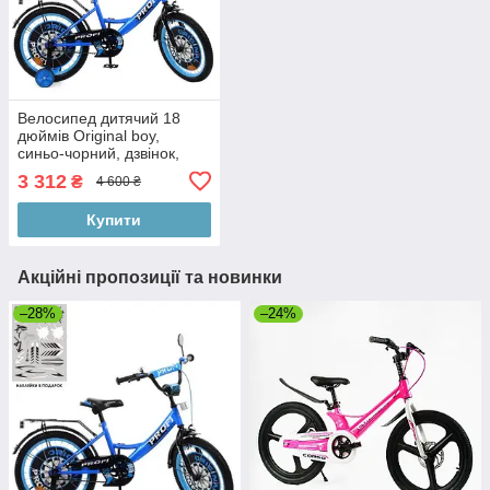
Велосипед дитячий 18
дюймів Original boy,
синьо-чорний, дзвінок,
додаткові колеса Prof1
3 312
₴
4 600 ₴
Купити
Акційні пропозиції та новинки
–28%
–24%