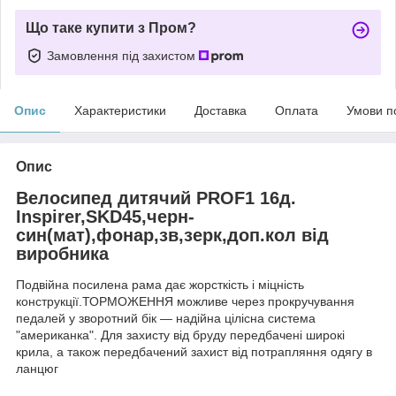
Що таке купити з Пром?
Замовлення під захистом
Опис
Характеристики
Доставка
Оплата
Умови п
Опис
Велосипед дитячий PROF1 16д.
Inspirer,SKD45,черн-
син(мат),фонар,зв,зерк,доп.кол від
виробника
Подвійна посилена рама дає жорсткість і міцність
конструкції.ТОРМОЖЕННЯ можливе через прокручування
педалей у зворотний бік — надійна цілісна система
"американка". Для захисту від бруду передбачені широкі
крила, а також передбачений захист від потрапляння одягу в
ланцюг
.