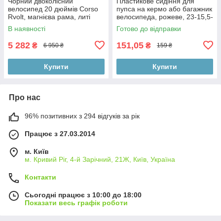
Чорний двоколісний
Пластикове сидіння для
велосипед 20 дюймів Corso
пупса на кермо або багажник
Rvolt, магнієва рама, литі
велосипеда, рожеве, 23-15,5-
диски, дискові гальма, зібрані
32 см
В наявності
Готово до відправки
на
5 282
151,05
₴
₴
6 950 ₴
159 ₴
Купити
Купити
Про нас
96% позитивних з 294 відгуків за рік
Працює з 27.03.2014
м. Київ
м. Кривий Ріг, 4-й Зарічний, 21Ж, Київ, Україна
Контакти
Сьогодні працює з 10:00 до 18:00
Показати весь графік роботи