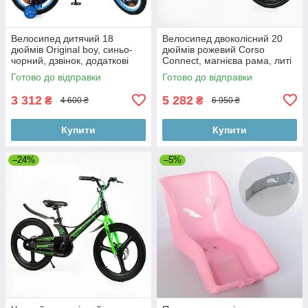
Велосипед дитячий 18
Велосипед двоколісний 20
дюймів Original boy, синьо-
дюймів рожевий Corso
чорний, дзвінок, додаткові
Connect, магнієва рама, литі
колеса Prof1
диски, гальма дискові, зібрані
Готово до відправки
Готово до відправки
3 312
5 282
₴
₴
4 600 ₴
6 950 ₴
Купити
Купити
–24%
–5%